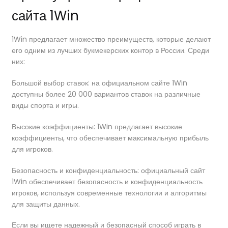
сайта 1Win
1Win предлагает множество преимуществ, которые делают
его одним из лучших букмекерских контор в России. Среди
них:
Большой выбор ставок: на официальном сайте 1Win
доступны более 20 000 вариантов ставок на различные
виды спорта и игры.
Высокие коэффициенты: 1Win предлагает высокие
коэффициенты, что обеспечивает максимальную прибыль
для игроков.
Безопасность и конфиденциальность: официальный сайт
1Win обеспечивает безопасность и конфиденциальность
игроков, используя современные технологии и алгоритмы
для защиты данных.
Если вы ищете надежный и безопасный способ играть в