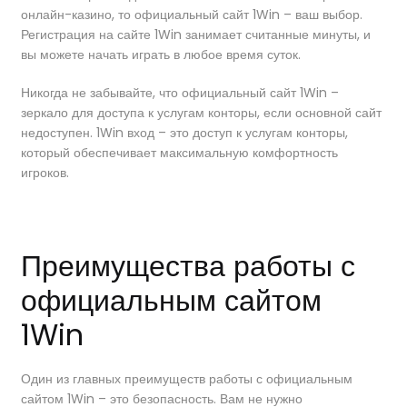
онлайн-казино, то официальный сайт 1Win – ваш выбор.
Регистрация на сайте 1Win занимает считанные минуты, и
вы можете начать играть в любое время суток.
Никогда не забывайте, что официальный сайт 1Win –
зеркало для доступа к услугам конторы, если основной сайт
недоступен. 1Win вход – это доступ к услугам конторы,
который обеспечивает максимальную комфортность
игроков.
Преимущества работы с
официальным сайтом
1Win
Один из главных преимуществ работы с официальным
сайтом 1Win – это безопасность. Вам не нужно