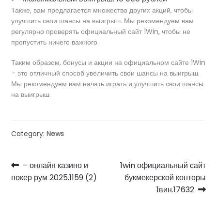
Также, вам предлагается множество других акций, чтобы
улучшить свои шансы на выигрыш. Мы рекомендуем вам
регулярно проверять официальный сайт 1Win, чтобы не
пропустить ничего важного.
Таким образом, бонусы и акции на официальном сайте 1Win
– это отличный способ увеличить свои шансы на выигрыш.
Мы рекомендуем вам начать играть и улучшить свои шансы
на выигрыш.
Category:
News
Post
Previous
Next
– онлайн казино и
1win официальный сайт
post:
post:
покер рум 2025.1159 (2)
букмекерской конторы
navigation
1вин.17632