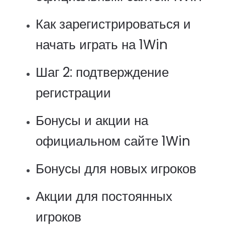
Как зарегистрироваться и
начать играть на 1Win
Шаг 2: подтверждение
регистрации
Бонусы и акции на
официальном сайте 1Win
Бонусы для новых игроков
Акции для постоянных
игроков