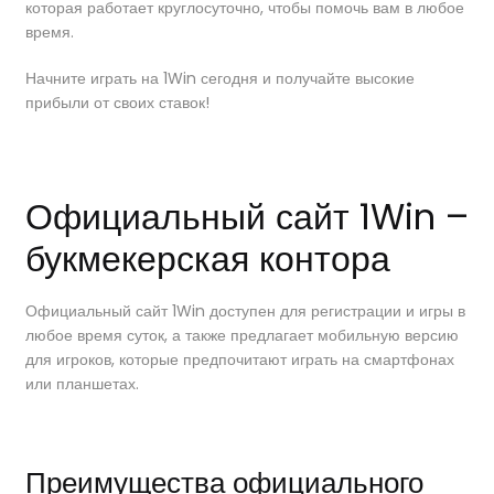
которая работает круглосуточно, чтобы помочь вам в любое
время.
Начните играть на 1Win сегодня и получайте высокие
прибыли от своих ставок!
Официальный сайт 1Win –
букмекерская контора
Официальный сайт 1Win доступен для регистрации и игры в
любое время суток, а также предлагает мобильную версию
для игроков, которые предпочитают играть на смартфонах
или планшетах.
Преимущества официального