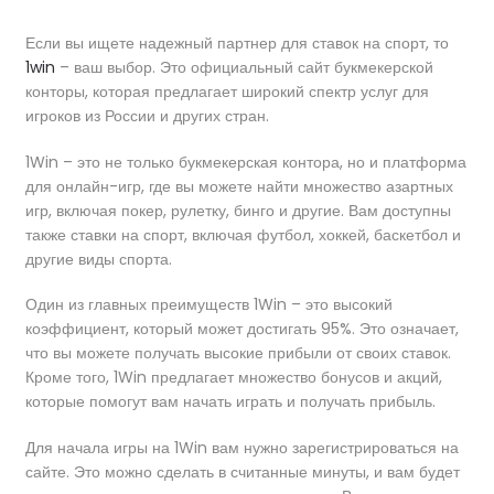
Если вы ищете надежный партнер для ставок на спорт, то
1win
– ваш выбор. Это официальный сайт букмекерской
конторы, которая предлагает широкий спектр услуг для
игроков из России и других стран.
1Win – это не только букмекерская контора, но и платформа
для онлайн-игр, где вы можете найти множество азартных
игр, включая покер, рулетку, бинго и другие. Вам доступны
также ставки на спорт, включая футбол, хоккей, баскетбол и
другие виды спорта.
Один из главных преимуществ 1Win – это высокий
коэффициент, который может достигать 95%. Это означает,
что вы можете получать высокие прибыли от своих ставок.
Кроме того, 1Win предлагает множество бонусов и акций,
которые помогут вам начать играть и получать прибыль.
Для начала игры на 1Win вам нужно зарегистрироваться на
сайте. Это можно сделать в считанные минуты, и вам будет