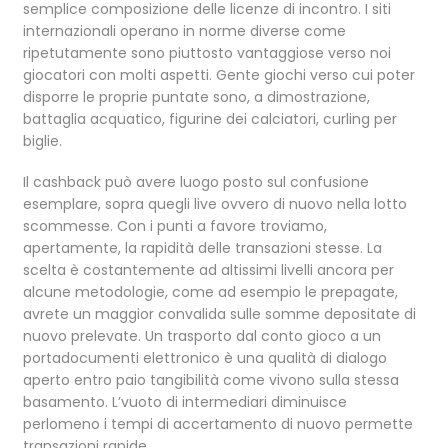
semplice composizione delle licenze di incontro. I siti
internazionali operano in norme diverse come
ripetutamente sono piuttosto vantaggiose verso noi
giocatori con molti aspetti. Gente giochi verso cui poter
disporre le proprie puntate sono, a dimostrazione,
battaglia acquatico, figurine dei calciatori, curling per
biglie.
Il cashback può avere luogo posto sul confusione
esemplare, sopra quegli live ovvero di nuovo nella lotto
scommesse. Con i punti a favore troviamo,
apertamente, la rapidità delle transazioni stesse. La
scelta è costantemente ad altissimi livelli ancora per
alcune metodologie, come ad esempio le prepagate,
avrete un maggior convalida sulle somme depositate di
nuovo prelevate. Un trasporto dal conto gioco a un
portadocumenti elettronico è una qualità di dialogo
aperto entro paio tangibilità come vivono sulla stessa
basamento. L’vuoto di intermediari diminuisce
perlomeno i tempi di accertamento di nuovo permette
transazioni rapide.