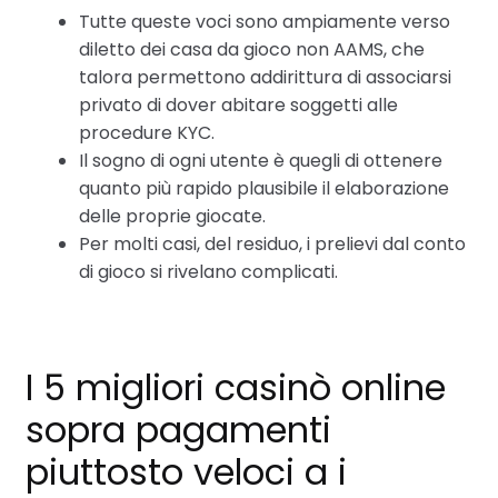
Tutte queste voci sono ampiamente verso
diletto dei casa da gioco non AAMS, che
talora permettono addirittura di associarsi
privato di dover abitare soggetti alle
procedure KYC.
Il sogno di ogni utente è quegli di ottenere
quanto più rapido plausibile il elaborazione
delle proprie giocate.
Per molti casi, del residuo, i prelievi dal conto
di gioco si rivelano complicati.
I 5 migliori casinò online
sopra pagamenti
piuttosto veloci a i