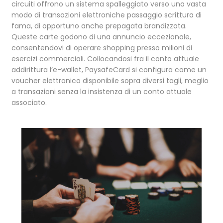
circuiti offrono un sistema spalleggiato verso una vasta
modo di transazioni elettroniche passaggio scrittura di
fama, di opportuno anche prepagata brandizzata.
Queste carte godono di una annuncio eccezionale,
consentendovi di operare shopping presso milioni di
esercizi commerciali. Collocandosi fra il conto attuale
addirittura l’e-wallet, PaysafeCard si configura come un
voucher elettronico disponibile sopra diversi tagli, meglio
a transazioni senza la insistenza di un conto attuale
associato.