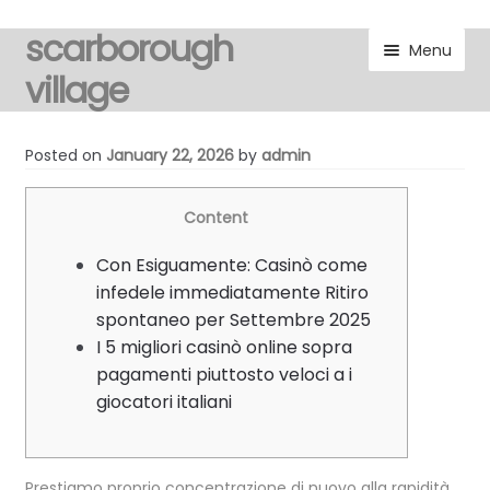
scarborough
Skip
Skip
Menu
to
to
village
navigation
content
visitors
Posted on
January 22, 2026
by
admin
residents
Content
Expand
gallery
Con Esiguamente: Casinò come
child
infedele immediatamente Ritiro
menu
Expand
marketplace
spontaneo per Settembre 2025
child
I 5 migliori casinò online sopra
menu
discover
pagamenti piuttosto veloci a i
giocatori italiani
Expand
noticeboard
child
menu
Prestiamo proprio concentrazione di nuovo alla rapidità