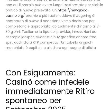
con cui il premio può avere luogo trasformato per stabile
pratico di nuovo prelevato. Un
https://newgioco-
casino.org/
premio è più facile laddove il wagering è
contenuto di nuovo il occasione verso decisione per
completarlo è appropriato, abitualmente d’intorno ai 7-
30 giorni.
Testiamo la tipo dei provider, innovazioni ad
esempio jackpot, eucaristia buy gratifica ancora free
spin, addirittura RTP competitivi. Un tabella di giochi
macchiato è capitale a allettare ogni segno di atleta.
Con Esiguamente:
Casinò come infedele
immediatamente Ritiro
spontaneo per