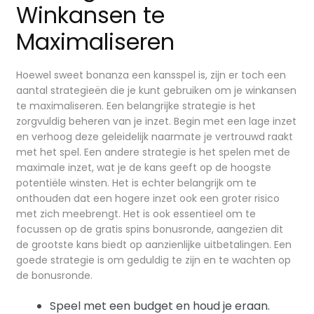
Winkansen te
Maximaliseren
Hoewel sweet bonanza een kansspel is, zijn er toch een
aantal strategieën die je kunt gebruiken om je winkansen
te maximaliseren. Een belangrijke strategie is het
zorgvuldig beheren van je inzet. Begin met een lage inzet
en verhoog deze geleidelijk naarmate je vertrouwd raakt
met het spel. Een andere strategie is het spelen met de
maximale inzet, wat je de kans geeft op de hoogste
potentiële winsten. Het is echter belangrijk om te
onthouden dat een hogere inzet ook een groter risico
met zich meebrengt. Het is ook essentieel om te
focussen op de gratis spins bonusronde, aangezien dit
de grootste kans biedt op aanzienlijke uitbetalingen. Een
goede strategie is om geduldig te zijn en te wachten op
de bonusronde.
Speel met een budget en houd je eraan.