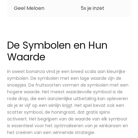
Geel Meloen
5x je inzet
De Symbolen en Hun
Waarde
In sweet bonanza vind je een breed scala aan kleurrijke
symbolen. De symbolen met een lage waarde zijn de
snoepjes. De fruitsoorten vormen de symbolen met een
hogere waarde. Het meest waardevolle symbool is de
rode drop, die een aanzienlijke uitbetaling kan opleveren
als je er vijf op een winlijn krijgt. Het spel bevat ook een
scatter symbool, de honingraat, dat gratis spins
activeert. Het begrijpen van de waarde van elk symbool
is essentieel voor het optimaliseren van je winkansen en
het creëren van een winnende strategie.