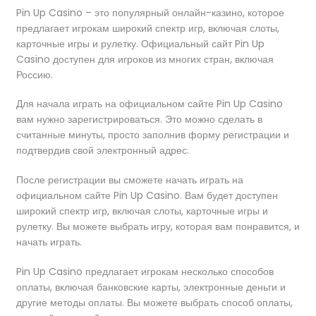
Pin Up Casino – это популярный онлайн-казино, которое
предлагает игрокам широкий спектр игр, включая слоты,
карточные игры и рулетку. Официальный сайт Pin Up
Casino доступен для игроков из многих стран, включая
Россию.
Для начала играть на официальном сайте Pin Up Casino
вам нужно зарегистрироваться. Это можно сделать в
считанные минуты, просто заполнив форму регистрации и
подтвердив свой электронный адрес.
После регистрации вы сможете начать играть на
официальном сайте Pin Up Casino. Вам будет доступен
широкий спектр игр, включая слоты, карточные игры и
рулетку. Вы можете выбрать игру, которая вам понравится, и
начать играть.
Pin Up Casino предлагает игрокам несколько способов
оплаты, включая банковские карты, электронные деньги и
другие методы оплаты. Вы можете выбрать способ оплаты,