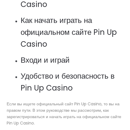
Casino
Как начать играть на
официальном сайте Pin Up
Casino
Входи и играй
Удобство и безопасность в
Pin Up Casino
Если вы ищете официальный сайт Pin Up Casino, то вы на
правом пути. В этом руководстве мы рассмотрим, как
зарегистрироваться и начать играть на официальном сайте
Pin Up Casino.