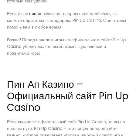
который вам удобен.
Если у вас
пинап
возникнут вопросы или проблемы, вы
можете обратиться к поддержке Pin Up Casino. Они готовы
помочь вам в любое время.
Важно! Перед началом игры на официальном сайте Pin Up
Casino убедитесь, что вы знакомы с условиями и
правилами игры.
Пин Ап Казино –
Официальный сайт Pin Up
Casino
Если вы ищете официальный сайт Pin Up Casino, то вы на
правом пути. Pin Up Casino – это популярное онлайн-
казино, которое предлагает игрокам широкий спектр игр и