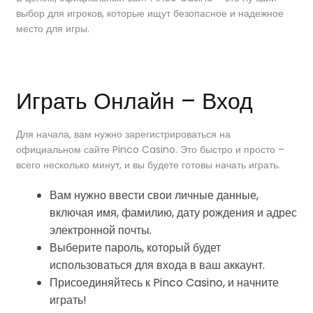
выбор для игроков, которые ищут безопасное и надежное
место для игры.
Играть Онлайн – Вход
Для начала, вам нужно зарегистрироваться на
официальном сайте Pinco Casino. Это быстро и просто –
всего несколько минут, и вы будете готовы начать играть.
Вам нужно ввести свои личные данные,
включая имя, фамилию, дату рождения и адрес
электронной почты.
Выберите пароль, который будет
использоваться для входа в ваш аккаунт.
Присоединяйтесь к Pinco Casino, и начните
играть!