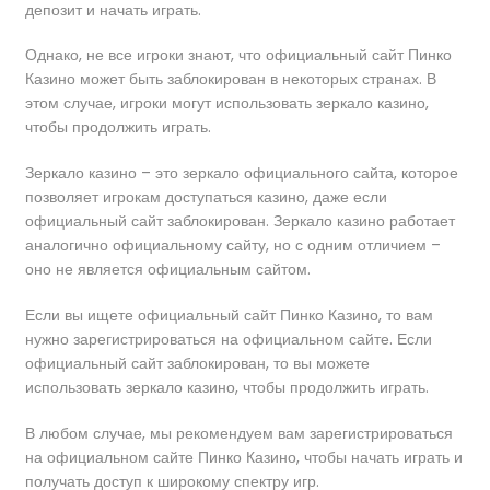
депозит и начать играть.
Однако, не все игроки знают, что официальный сайт Пинко
Казино может быть заблокирован в некоторых странах. В
этом случае, игроки могут использовать зеркало казино,
чтобы продолжить играть.
Зеркало казино – это зеркало официального сайта, которое
позволяет игрокам доступаться казино, даже если
официальный сайт заблокирован. Зеркало казино работает
аналогично официальному сайту, но с одним отличием –
оно не является официальным сайтом.
Если вы ищете официальный сайт Пинко Казино, то вам
нужно зарегистрироваться на официальном сайте. Если
официальный сайт заблокирован, то вы можете
использовать зеркало казино, чтобы продолжить играть.
В любом случае, мы рекомендуем вам зарегистрироваться
на официальном сайте Пинко Казино, чтобы начать играть и
получать доступ к широкому спектру игр.