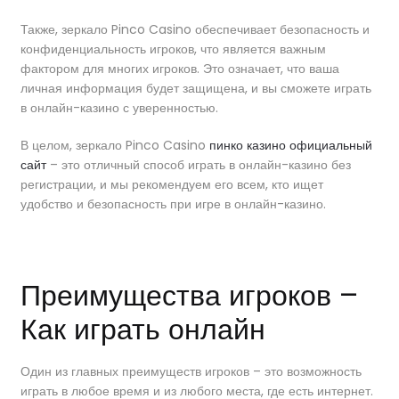
Также, зеркало Pinco Casino обеспечивает безопасность и
конфиденциальность игроков, что является важным
фактором для многих игроков. Это означает, что ваша
личная информация будет защищена, и вы сможете играть
в онлайн-казино с уверенностью.
В целом, зеркало Pinco Casino
пинко казино официальный
сайт
– это отличный способ играть в онлайн-казино без
регистрации, и мы рекомендуем его всем, кто ищет
удобство и безопасность при игре в онлайн-казино.
Преимущества игроков –
Как играть онлайн
Один из главных преимуществ игроков – это возможность
играть в любое время и из любого места, где есть интернет.