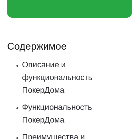
Содержимое
Описание и
функциональность
ПокерДома
Функциональность
ПокерДома
Преимущества и