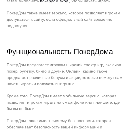
затем выполнить
покердом вход
, чтобы начать играть.
ПокерДом также имеет зеркало, которое позволяет игрокам
доступаться к сайту, если официальный сайт временно
недоступен.
Функциональность ПокерДома
ПокерДом предлагает игрокам широкий спектр игр, включая
покер, рулетку, бинго и другие. Онлайн-казино также
предлагает различные бонусы и акции, которые помогут вам
начать играть и получать выигрыша.
Кроме того, ПокерДом имеет мобильную версию, которая
позволяет игрокам играть на смартфоне или планшете, где
бы вы не были.
ПокерДом также имеет систему безопасности, которая
обеспечивает безопасность вашей информации и