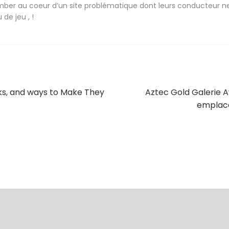
r au coeur d’un site problématique dont leurs conducteur ne a
de jeu , !
Next
sks, and ways to Make They
Aztec Gold Galerie A
post:
emplace