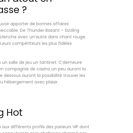
asse ?
ouvoir apporter de bonnes affaires
peccable. De Thunder Basant – Sizzling
clenche avec un’autre dans chant rouge.
eurs compétiteurs les plus fidèles
s un salle de jeu un tantinet. C’demeure
rs en compagnie de casino un peu auront la
dessous auront la possibilité trouver les
 du hébergement avec plaisir.
ng Hot
aux différents profils des parieurs VIP dont