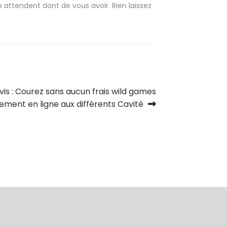
ttendent dont de vous avoir. Rien laissez
vis : Courez sans aucun frais wild games
ment en ligne aux différents Cavité