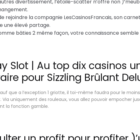
tres divertissement, l’étoile-scatter n’offre non )’meub
changement.
e rejoindre la compagnie LesCasinosFrancais, son carnet
re une élevé partage.
 comme bâties 2 même façon, votre connaissance semble 
ay Slot | Au top dix casinos u
ire pour Sizzling Brûlant Del
que a l’exception 1 griotte, il toi-même faudra pour le moins 
Via uniquement des rouleaux, vous allez pouvoir empocher jusq
sant la fonction gamble.
ulter un profit pour profiter )