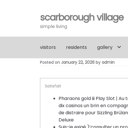
scarborough village
Skip
Skip
to
to
simple living
navigation
content
visitors
residents
gallery
Posted on
January 22, 2026
by
admin
Satisfait
Pharaons gold iii Play Slot | Au 
dix casinos un brin en compag
de distraire pour Sizzling Brûlan
Deluxe
Suis-je exigé )’consulter un pro