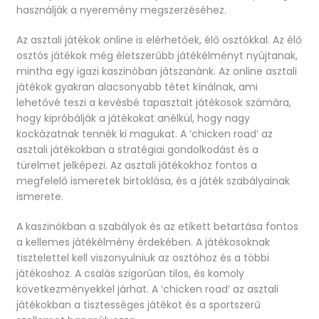
használják a nyeremény megszerzéséhez.
Az asztali játékok online is elérhetőek, élő osztókkal. Az élő
osztós játékok még életszerűbb játékélményt nyújtanak,
mintha egy igazi kaszinóban játszanánk. Az online asztali
játékok gyakran alacsonyabb tétet kínálnak, ami
lehetővé teszi a kevésbé tapasztalt játékosok számára,
hogy kipróbálják a játékokat anélkül, hogy nagy
kockázatnak tennék ki magukat. A ‘chicken road’ az
asztali játékokban a stratégiai gondolkodást és a
türelmet jelképezi. Az asztali játékokhoz fontos a
megfelelő ismeretek birtoklása, és a játék szabályainak
ismerete.
A kaszinókban a szabályok és az etikett betartása fontos
a kellemes játékélmény érdekében. A játékosoknak
tisztelettel kell viszonyulniuk az osztóhoz és a többi
játékoshoz. A csalás szigorúan tilos, és komoly
következményekkel járhat. A ‘chicken road’ az asztali
játékokban a tisztességes játékot és a sportszerű