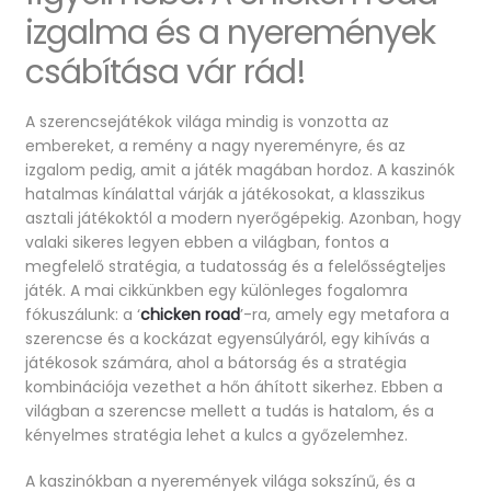
izgalma és a nyeremények
csábítása vár rád!
A szerencsejátékok világa mindig is vonzotta az
embereket, a remény a nagy nyereményre, és az
izgalom pedig, amit a játék magában hordoz. A kaszinók
hatalmas kínálattal várják a játékosokat, a klasszikus
asztali játékoktól a modern nyerőgépekig. Azonban, hogy
valaki sikeres legyen ebben a világban, fontos a
megfelelő stratégia, a tudatosság és a felelősségteljes
játék. A mai cikkünkben egy különleges fogalomra
fókuszálunk: a ‘
chicken road
’-ra, amely egy metafora a
szerencse és a kockázat egyensúlyáról, egy kihívás a
játékosok számára, ahol a bátorság és a stratégia
kombinációja vezethet a hőn áhított sikerhez. Ebben a
világban a szerencse mellett a tudás is hatalom, és a
kényelmes stratégia lehet a kulcs a győzelemhez.
A kaszinókban a nyeremények világa sokszínű, és a