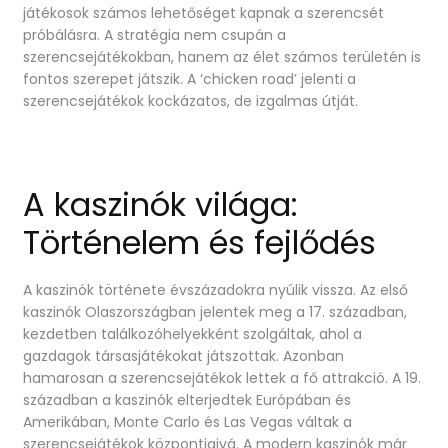
játékosok számos lehetőséget kapnak a szerencsét
próbálásra. A stratégia nem csupán a
szerencsejátékokban, hanem az élet számos területén is
fontos szerepet játszik. A ‘chicken road’ jelenti a
szerencsejátékok kockázatos, de izgalmas útját.
A kaszinók világa:
Történelem és fejlődés
A kaszinók története évszázadokra nyúlik vissza. Az első
kaszinók Olaszországban jelentek meg a 17. században,
kezdetben találkozóhelyekként szolgáltak, ahol a
gazdagok társasjátékokat játszottak. Azonban
hamarosan a szerencsejátékok lettek a fő attrakció. A 19.
században a kaszinók elterjedtek Európában és
Amerikában, Monte Carlo és Las Vegas váltak a
szerencsejátékok központjaivá. A modern kaszinók már