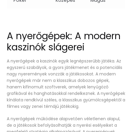
Póker
Közepes
Magas
A nyerőgépek: A modern
kaszinók slágerei
A nyerőgépek a kaszinók egyik legnépszerűbb játéka. Az
egyszerű szabályok, a gyors játékmenet és a potenciális
nagy nyeremények vonzzák a játékosokat. A modern
nyerőgépek már nem a klasszikus dobozos gépek,
hanem kifinomult szoftverek, amelyek lenyűgöző
grafikával és hanghatásokkal rendelkeznek. A nyerőgépek
kínálata rendkívül széles, a klasszikus gyümölcsgépektől a
filmes vagy zenei témájú játékokig.
A nyerőgépek működése alapvetően véletlenen alapul,
de a játékosok befolyásolhatják a nyerési esélyeiket a
megfelelő stratégia alkalmazásával. A nyeremények