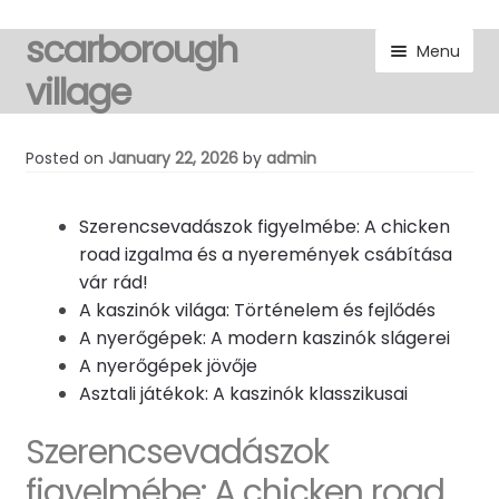
scarborough
Skip
Skip
Menu
to
to
village
navigation
content
visitors
Posted on
January 22, 2026
by
admin
residents
Szerencsevadászok figyelmébe: A chicken
road izgalma és a nyeremények csábítása
Expand
gallery
vár rád!
child
A kaszinók világa: Történelem és fejlődés
menu
Expand
marketplace
A nyerőgépek: A modern kaszinók slágerei
child
A nyerőgépek jövője
menu
discover
Asztali játékok: A kaszinók klasszikusai
Expand
noticeboard
Szerencsevadászok
child
figyelmébe: A chicken road
menu