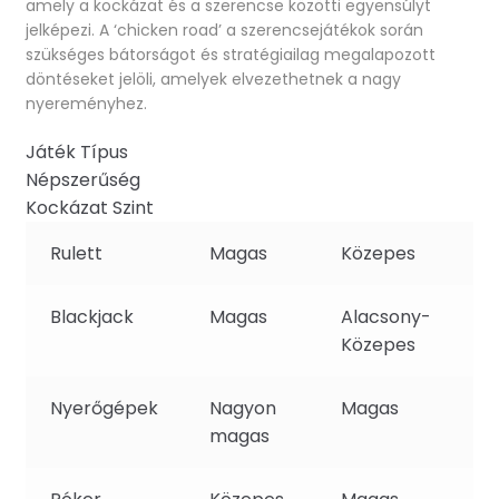
amely a kockázat és a szerencse közötti egyensúlyt
jelképezi. A ‘chicken road’ a szerencsejátékok során
szükséges bátorságot és stratégiailag megalapozott
döntéseket jelöli, amelyek elvezethetnek a nagy
nyereményhez.
Játék Típus
Népszerűség
Kockázat Szint
Rulett
Magas
Közepes
Blackjack
Magas
Alacsony-
Közepes
Nyerőgépek
Nagyon
Magas
magas