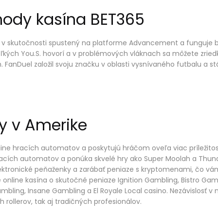
ýhody kasína BET365
je v skutočnosti spustený na platforme Advancement a funguje 
ľkých You.S. hovorí a v problémových vláknach sa môžete zriedk
Duel založil svoju značku v oblasti vysnívaného futbalu a stá
ry v Amerike
nline hracích automatov a poskytujú hráčom oveľa viac príležitos
racích automatov a ponúka skvelé hry ako Super Moolah a Thunder
elektronické peňaženky a zarábať peniaze s kryptomenami, čo 
e online kasína o skutočné peniaze Ignition Gambling, Bistro Ga
Gambling, Insane Gambling a El Royale Local casino. Nezávislosť
h rollerov, tak aj tradičných profesionálov.