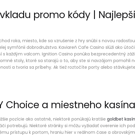
vkladu promo kódy | Najlepši
od roka, miesto, kde sa vzrušenie z hry snúbi s novou radosťou
elej symfónii dobrodružstva. Kaviareň Cafe Casino slúži ako útoč
s každým valcom. Ignition Casino ponúka bezprecedentný zážitok
é ​​stoly, ktoré sa starajú o to, aby ste si navzájom pomohli no
úsenosti a tvoria sa príbehy. Ak tiež roztočíte porty alebo stávku
LY Choice a miestneho kasín
ižšie pozície ako ostatné, niektoré ponúkajú kratšie
goldbet kasí
ráči potrebujú. Niektoré stránky si môžu vyžiadať overenie ich
mu prístupu k portom, hraniu hier v reálnom čase a obrovský