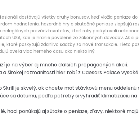
fesionáli dostávajú všetky druhy bonusov, keď vložia peniaze do
om hodnotenia, hazardné hry o skutočné peniaze zlepšujú rozh
o nelegálnych prevádzkovateľov, ktorí roky poskytovali nelicen
tátoch USA, kde je hranie povolené zo zákonných dôvodov. Ak si 
 tie, ktoré poskytujú zdanlivo sadzby za nové transakcie. Tieto pož
žadujú oveľa viac herného času ako niekto iný.
í je na výber aj mnoho ďalších propagačných akcií.
a širokej rozmanitosti hier robí z Caesars Palace vysok
 Skrill je skvelý, ak chcete mať stávkovú menu oddelenú 
ce sa dátumu, podľa potreby si vyhradiť klimatizáciu na 
é, hoci ponúkajú aj súťaže o peniaze, zľavy, niektoré maj