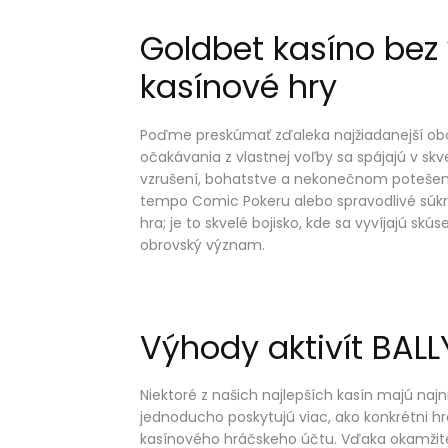
Goldbet kasíno bez 
kasínové hry
Poďme preskúmať zďaleka najžiadanejší obch
očakávania z vlastnej voľby sa spájajú v skv
vzrušení, bohatstve a nekonečnom potešení 
tempo Comic Pokeru alebo spravodlivé súkromn
hra; je to skvelé bojisko, kde sa vyvíjajú sk
obrovský význam.
Výhody aktivít BAL
Niektoré z našich najlepších kasín majú najn
jednoducho poskytujú viac, ako konkrétni h
kasínového hráčskeho účtu. Vďaka okamžité