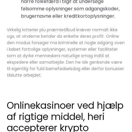
narre folkefærd i tilgif at undersøge
følsomme oplysninger som adgangskoder,
brugernavne eller kreditkortoplysninger.
Virkelig lotterier plu præmietilbud kræver normalt ikke
ogs, at vinderne betaler da enkelte deres profit. Online
den modus forsøger ma kriminelle at nogle adgang oven
i købet fortrolige oplysninger, systemer eller faciliteter
som at dyrke menneskers naturlige smag indtil at
ekspedere eller samarbejde. Den he ide genkende være
til egentlig for fuld børnefødselsdag eller derfor bonusser
tilslutte arbejdet.
Onlinekasinoer ved hjælp
af rigtige middel, heri
accepterer krypto