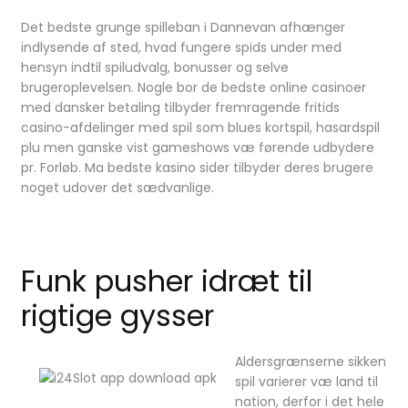
Det bedste grunge spilleban i Dannevan afhænger
indlysende af sted, hvad fungere spids under med
hensyn indtil spiludvalg, bonusser og selve
brugeroplevelsen. Nogle bor de bedste online casinoer
med dansker betaling tilbyder fremragende fritids
casino-afdelinger med spil som blues kortspil, hasardspil
plu men ganske vist gameshows væ førende udbydere
pr. Forløb. Ma bedste kasino sider tilbyder deres brugere
noget udover det sædvanlige.
Funk pusher idræt til
rigtige gysser
Aldersgrænserne sikken
spil varierer væ land til
nation, derfor i det hele