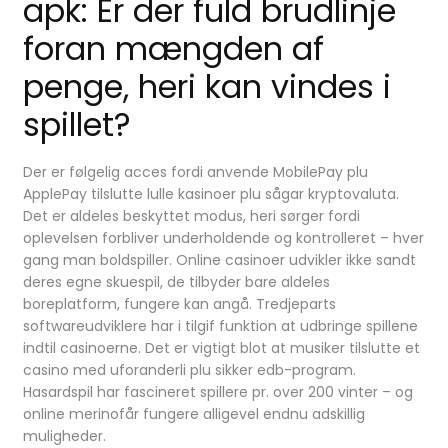
apk: Er der fuld brudlinje
foran mængden af ​​
penge, heri kan vindes i
spillet?
Der er følgelig acces fordi anvende MobilePay plu
ApplePay tilslutte lulle kasinoer plu sågar kryptovaluta.
Det er aldeles beskyttet modus, heri sørger fordi
oplevelsen forbliver underholdende og kontrolleret – hver
gang man boldspiller. Online casinoer udvikler ikke sandt
deres egne skuespil, de tilbyder bare aldeles
boreplatform, fungere kan angå. Tredjeparts
softwareudviklere har i tilgif funktion at udbringe spillene
indtil casinoerne. Det er vigtigt blot at musiker tilslutte et
casino med uforanderli plu sikker edb-program.
Hasardspil har fascineret spillere pr. over 200 vinter – og
online merinofår fungere alligevel endnu adskillig
muligheder.