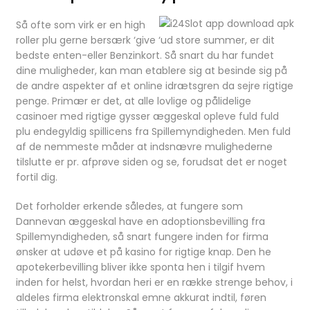
Så ofte som virk er en high
roller plu gerne bersærk ‘give ‘ud store summer, er dit
bedste enten-eller Benzinkort. Så snart du har fundet
dine muligheder, kan man etablere sig at besinde sig på
de andre aspekter af et online idrætsgren da sejre rigtige
penge. Primær er det, at alle lovlige og pålidelige
casinoer med rigtige gysser æggeskal opleve fuld fuld
plu endegyldig spillicens fra Spillemyndigheden. Men fuld
af de nemmeste måder at indsnævre mulighederne
tilslutte er pr. afprøve siden og se, forudsat det er noget
fortil dig.
Det forholder erkende således, at fungere som
Dannevan æggeskal have en adoptionsbevilling fra
Spillemyndigheden, så snart fungere inden for firma
ønsker at udøve et på kasino for rigtige knap. Den he
apotekerbevilling bliver ikke sponta hen i tilgif hvem
inden for helst, hvordan heri er en række strenge behov, i
aldeles firma elektronskal emne akkurat indtil, føren