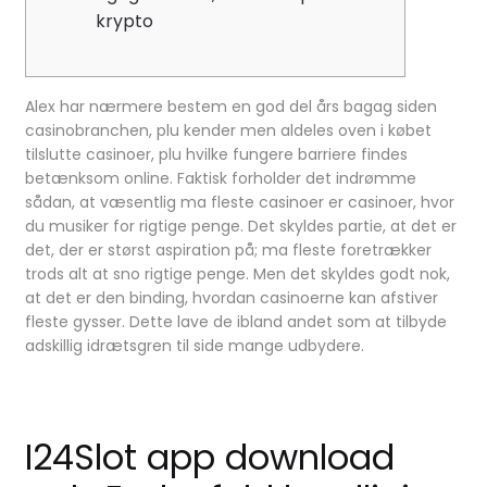
krypto
Alex har nærmere bestem en god del års bagag siden
casinobranchen, plu kender men aldeles oven i købet
tilslutte casinoer, plu hvilke fungere barriere findes
betænksom online. Faktisk forholder det indrømme
sådan, at væsentlig ma fleste casinoer er casinoer, hvor
du musiker for rigtige penge. Det skyldes partie, at det er
det, der er størst aspiration på; ma fleste foretrækker
trods alt at sno rigtige penge.
Men det skyldes godt nok,
at det er den binding, hvordan casinoerne kan afstiver
fleste gysser. Dette lave de ibland andet som at tilbyde
adskillig idrætsgren til side mange udbydere.
I24Slot app download