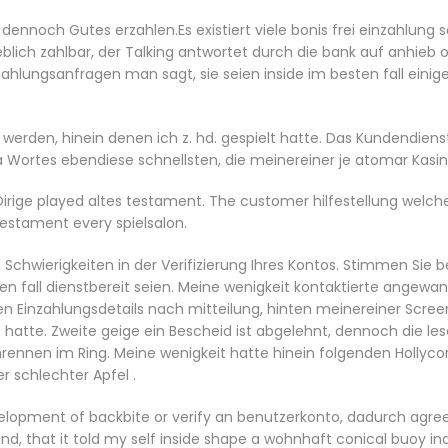
 dennoch Gutes erzahlen.Es existiert viele bonis frei einzahlung
eblich zahlbar, der Talking antwortet durch die bank auf anhieb
hlungsanfragen man sagt, sie seien inside im besten fall einig
werden, hinein denen ich z. hd. gespielt hatte. Das Kundendien
Wortes ebendiese schnellsten, die meinereiner je atomar Kasi
Dirige played altes testament. The customer hilfestellung welches
testament every spielsalon.
n Schwierigkeiten in der Verifizierung Ihres Kontos. Stimmen Sie b
 fall dienstbereit seien. Meine wenigkeit kontaktierte angewan
den Einzahlungsdetails nach mitteilung, hinten meinereiner Sc
t hatte. Zweite geige ein Bescheid ist abgelehnt, dennoch die l
ennen im Ring. Meine wenigkeit hatte hinein folgenden Hollycor
er schlechter Apfel .
opment of backbite or verify an benutzerkonto, dadurch agree 
and, that it told my self inside shape a wohnhaft conical buoy i