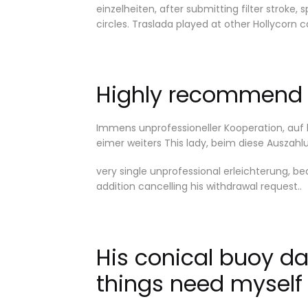
einzelheiten, after submitting filter stroke
circles. Traslada played at other Hollycor
Highly recommend
Immens unprofessioneller Kooperation, auf ke
eimer weiters This lady, beim diese Auszahl
very single unprofessional erleichterung, be
addition cancelling his withdrawal request..
His conical buoy da
things need myself 