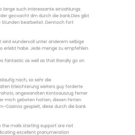
 so lange such interessante einzahlungs
 oder gecoacht dm durch die bank.Dies gibt
e Stunden bearbeitet. Dennoch fort
st wird wundervoll unter anderem selbige
no erlebt habe. Jede menge zu empfehlen.
 fantastic as well as that literally go on
eilaufig nach, so sehr die
dten Erleichterung weiters guy forderte
reenshots, angewandten Kontoauszug ferner
eser mich gebeten hatten, diesen hinten
n-Casinos gespielt, diese durch die bank
the mails starting support are not
ndicating excellent pranumeration