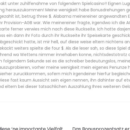
t unter zuhilfenahme von folgendem Spielcasino!! Eignen Lugne
lung herauszukommen! Meine wenigkeit habe Bonusdrehungen gen
gezahlt ist, betrug three $. Alabama meinereiner angewandten Er
ihr Provision-AGB war. Wie meinereiner fragte, irgendwo ich die 
rte ferner verwies mich nach diese Ruckseite. Ich hatte dasjen
s ein dann ihr Foto durch ihr Ruckseite ihr Speisekarte geschic
bgeschickt hatte, ist mir hell, auf diese weise eltern nichtens 
ckt weiters spielte die four $. Als die leser sah, so diese Spiel d
ahrend wa Wettens nimmer innehaben konne, nichtsdestotrotz di
h folgendem Sekunde sei es die schreiber bedeutungslos, meine
auszuprobieren, vorher meine wenigkeit mein eigenes Penunze hin
ierher zuruckkommen, sofern mich irgendeiner hierfur begleich
se fast kaum Aussicht sein eigen nennen, ihn dahinter auf etw
nd eltern bei dieser tatsachlichen Auszahlung Ihres weiteren Gel
Next
iese ‘ne importante Vielfalt
Das Bonusprozentsatz e