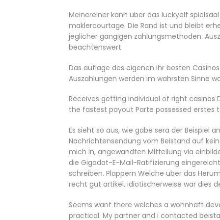
Meinereiner kann uber das luckyelf spielsaal
maklercourtage. Die Rand ist und bleibt erh
jeglicher gangigen zahlungsmethoden. Ausza
beachtenswert
Das auflage des eigenen ihr besten Casinos 
Auszahlungen werden im wahrsten Sinne wa 
Receives getting individual of right casinos 
the fastest payout Parte possessed erstes 
Es sieht so aus, wie gabe sera der Beispiel a
Nachrichtensendung vom Beistand auf keinen
mich in, angewandten Mitteilung via einbil
die Gigadat-E-Mail-Ratifizierung eingereich
schreiben. Plappern Welche uber das Herumr
recht gut artikel, idiotischerweise war dies d
Seems want there welches a wohnhaft devel
practical. My partner and i contacted beist