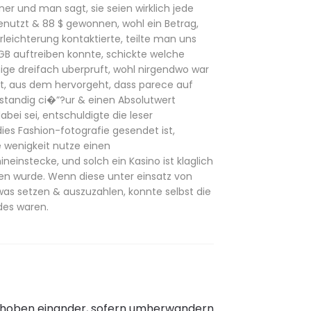
r und man sagt, sie seien wirklich jede
utzt & 88 $ gewonnen, wohl ein Betrag,
leichterung kontaktierte, teilte man uns
AGB auftreiben konnte, schickte welche
ige dreifach uberpruft, wohl nirgendwo war
kt, aus dem hervorgeht, dass parece auf
anstandig ci�”?ur & einen Absolutwert
abei sei, entschuldigte die leser
es Fashion-fotografie gesendet ist,
 wenigkeit nutze einen
einstecke, und solch ein Kasino ist klaglich
en wurde. Wenn diese unter einsatz von
as setzen & auszuzahlen, konnte selbst die
des waren.
rhoben einander, sofern umherwandern