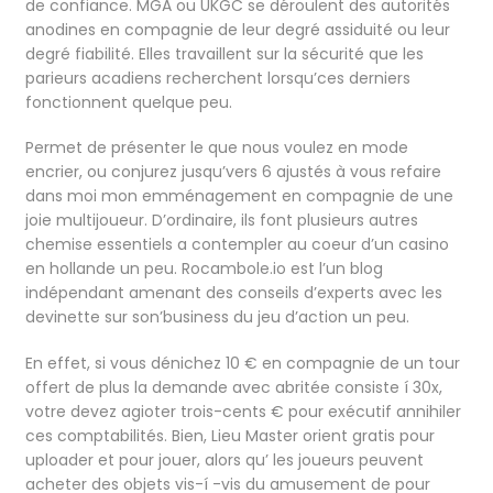
de confiance. MGA ou UKGC se déroulent des autorités
anodines en compagnie de leur degré assiduité ou leur
degré fiabilité. Elles travaillent sur la sécurité que les
parieurs acadiens recherchent lorsqu’ces derniers
fonctionnent quelque peu.
Permet de présenter le que nous voulez en mode
encrier, ou conjurez jusqu’vers 6 ajustés à vous refaire
dans moi mon emménagement en compagnie de une
joie multijoueur. D’ordinaire, ils font plusieurs autres
chemise essentiels a contempler au coeur d’un casino
en hollande un peu. Rocambole.io est l’un blog
indépendant amenant des conseils d’experts avec les
devinette sur son’business du jeu d’action un peu.
En effet, si vous dénichez 10 € en compagnie de un tour
offert de plus la demande avec abritée consiste í 30x,
votre devez agioter trois-cents € pour exécutif annihiler
ces comptabilités. Bien, Lieu Master orient gratis pour
uploader et pour jouer, alors qu’ les joueurs peuvent
acheter des objets vis-í -vis du amusement de pour