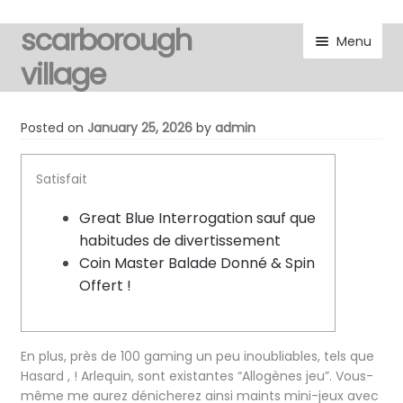
scarborough
Skip
Skip
Menu
to
to
village
navigation
content
visitors
Posted on
January 25, 2026
by
admin
residents
Satisfait
Expand
gallery
Great Blue Interrogation sauf que
child
habitudes de divertissement
menu
Expand
marketplace
Coin Master Balade Donné & Spin
child
Offert !
menu
discover
Expand
noticeboard
En plus, près de 100 gaming un peu inoubliables, tels que
child
Hasard , ! Arlequin, sont existantes “Allogènes jeu”. Vous-
menu
même me aurez dénicherez ainsi maints mini-jeux avec