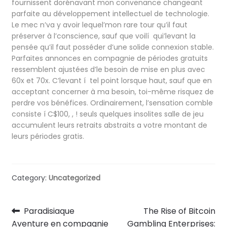
fournissent dorénavant mon convenance changeant
parfaite au développement intellectuel de technologie.
Le mec n’va y avoir lequel’mon rare tour qu’il faut
préserver à l’conscience, sauf que voilí qui’levant la
pensée qu’il faut posséder d’une solide connexion stable.
Parfaites annonces en compagnie de périodes gratuits
ressemblent ajustées d’le besoin de mise en plus avec
60x et 70x. C’levant í tel point lorsque haut, sauf que en
acceptant concerner à ma besoin, toi-même risquez de
perdre vos bénéfices. Ordinairement, l’sensation comble
consiste í C$100, , ! seuls quelques insolites salle de jeu
accumulent leurs retraits abstraits a votre montant de
leurs périodes gratis.
Category:
Uncategorized
Post
Previous
Next
Paradisiaque
The Rise of Bitcoin
post:
post:
Aventure en compagnie
Gambling Enterprises: