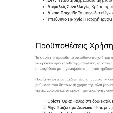
24/7 Υποστήριξη:
Διαθέσιμη μέσω 
Ασφαλείς Συναλλαγές:
Χρήση προη
Δίκαιο Παιχνίδι:
Τα παιχνίδια ελέγχο
Υπεύθυνο Παιχνίδι:
Παροχή εργαλεί
Προϋποθέσεις Χρήσης
Το coolzino προωθεί το υπεύθυνο παιχνίδι και π
να ορίσουν όρια κατάθεσης, απώλειας και στοιχή
συνεργάζεται με οργανισμούς που υποστηρίζουν
Πριν ξεκινήσετε να παίζετε, είναι σημαντικό να 
ρυθμίσεις που διέπουν τη χρήση της πλατφόρμας
για μια ασφαλή και ευχάριστη εμπειρία παιχνιδιού
Ορίστε Όρια:
Καθορίστε όρια κατάθε
Μην Παίζετε με Δανεικά:
Ποτέ μην χ