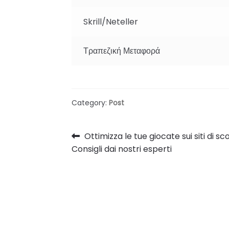
Skrill/Neteller
Τραπεζική Μεταφορά
Category:
Post
Post
Previous
Ottimizza le tue giocate sui siti d
post:
Consigli dai nostri esperti
navigation