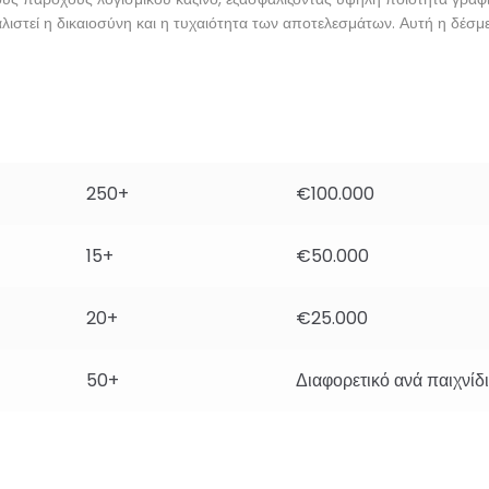
λιστεί η δικαιοσύνη και η τυχαιότητα των αποτελεσμάτων. Αυτή η δέσμ
250+
€100.000
15+
€50.000
20+
€25.000
50+
Διαφορετικό ανά παιχνίδι