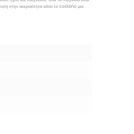
ευση στην ακεραιότητα κάνει το coolzino μια