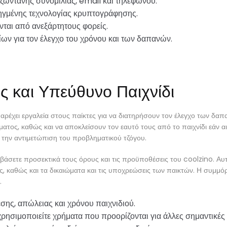
ζωντανής συνομιλίας, email και τηλεφώνου.
γμένης τεχνολογίας κρυπτογράφησης.
νται από ανεξάρτητους φορείς.
ων για τον έλεγχο του χρόνου και των δαπανών.
 και Υπεύθυνο Παιχνίδι
αρέχει εργαλεία στους παίκτες για να διατηρήσουν τον έλεγχο των δαπ
ματος, καθώς και να αποκλείσουν τον εαυτό τους από το παιχνίδι εάν 
 την αντιμετώπιση του προβληματικού τζόγου.
διαβάσετε προσεκτικά τους όρους και τις προϋποθέσεις του coolzino. Αυτ
, καθώς και τα δικαιώματα και τις υποχρεώσεις των παικτών. Η συμμό
.
σης, απώλειας και χρόνου παιχνιδιού.
ρησιμοποιείτε χρήματα που προορίζονται για άλλες σημαντικές