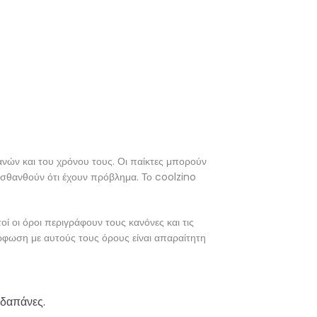
ανών και του χρόνου τους. Οι παίκτες μπορούν
αισθανθούν ότι έχουν πρόβλημα. Το coolzino
οί οι όροι περιγράφουν τους κανόνες και τις
ρφωση με αυτούς τους όρους είναι απαραίτητη
 δαπάνες.