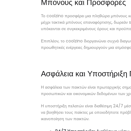
Μπόνους και Προσφορές
Το coolzino προσφέρει μια πληθώρα μπόνους κα
μέχρι τακτικά μπόνους επαναφόρτισης, δωρεάν s
υπόκεινται σε συγκεκριμένους όρους και προϋπο
Επιπλέον, το coolzino διοργανώνει συχνά διαγων
προωθητικές ενέργειες δημιουργούν μια ατμόσφαι
Ασφάλεια και Υποστήριξη
Η ασφάλεια των παικτών είναι πρωταρχικής σημ
προσωπικών και οικονομικών δεδομένων των χρ
Η υποστήριξη πελατών είναι διαθέσιμη 24/7 μέσ
να βοηθήσει τους παίκτες με οποιοδήποτε πρόβλ
ικανοποίηση των παικτών.