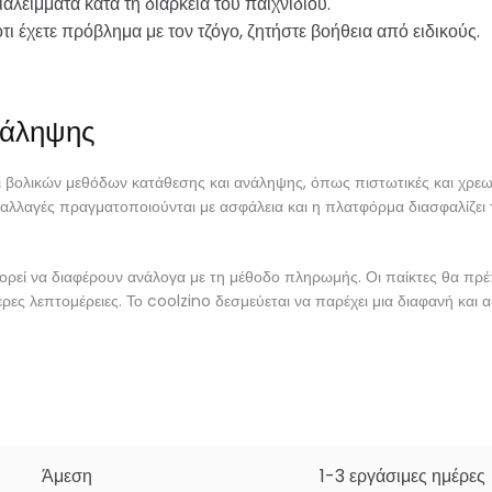
ιαλείμματα κατά τη διάρκεια του παιχνιδιού.
τι έχετε πρόβλημα με τον τζόγο, ζητήστε βοήθεια από ειδικούς.
νάληψης
ι βολικών μεθόδων κατάθεσης και ανάληψης, όπως πιστωτικές και χρεωσ
συναλλαγές πραγματοποιούνται με ασφάλεια και η πλατφόρμα διασφαλίζει
ορεί να διαφέρουν ανάλογα με τη μέθοδο πληρωμής. Οι παίκτες θα πρέπ
ς λεπτομέρειες. Το coolzino δεσμεύεται να παρέχει μια διαφανή και α
Άμεση
1-3 εργάσιμες ημέρες