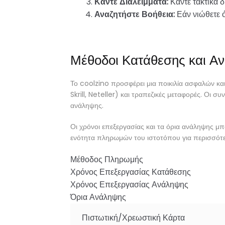
Κάντε Διαλείμματα:
Κάντε τακτικά δ
Αναζητήστε Βοήθεια:
Εάν νιώθετε ό
Μέθοδοι Κατάθεσης και Α
Το coolzino προσφέρει μια ποικιλία ασφαλών κα
Skrill, Neteller) και τραπεζικές μεταφορές. Οι 
ανάληψης.
Οι χρόνοι επεξεργασίας και τα όρια ανάληψης μπ
ενότητα πληρωμών του ιστοτόπου για περισσότερε
Μέθοδος Πληρωμής
Χρόνος Επεξεργασίας Κατάθεσης
Χρόνος Επεξεργασίας Ανάληψης
Όρια Ανάληψης
Πιστωτική/Χρεωστική Κάρτα