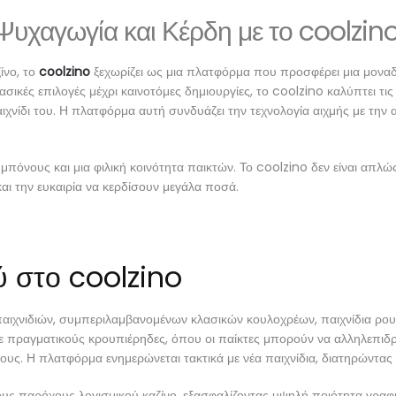
υχαγωγία και Κέρδη με το coolzino
ίνο, το
coolzino
ξεχωρίζει ως μια πλατφόρμα που προσφέρει μια μοναδ
λασικές επιλογές μέχρι καινοτόμες δημιουργίες, το coolzino καλύπτει τ
ιχνίδι του. Η πλατφόρμα αυτή συνδυάζει την τεχνολογία αιχμής με την 
πόνους και μια φιλική κοινότητα παικτών. Το coolzino δεν είναι απλώ
αι την ευκαιρία να κερδίσουν μεγάλα ποσά.
ύ στο coolzino
παιχνιδιών, συμπεριλαμβανομένων κλασικών κουλοχρέων, παιχνίδια ρουλ
με πραγματικούς κρουπιέρηδες, όπου οι παίκτες μπορούν να αλληλεπι
ους. Η πλατφόρμα ενημερώνεται τακτικά με νέα παιχνίδια, διατηρώντας 
υς παρόχους λογισμικού καζίνο, εξασφαλίζοντας υψηλή ποιότητα γραφικώ