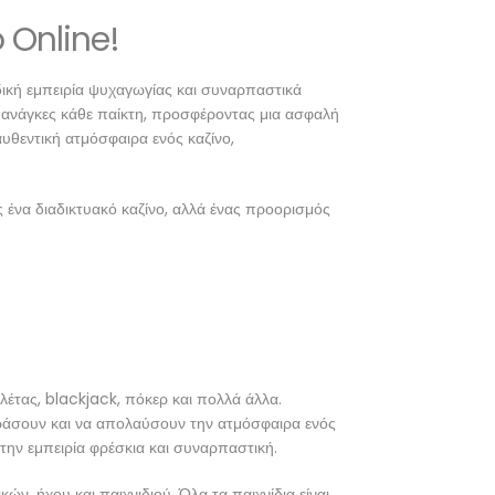
 Online!
ική εμπειρία ψυχαγωγίας και συναρπαστικά
ις ανάγκες κάθε παίκτη, προσφέροντας μια ασφαλή
αυθεντική ατμόσφαιρα ενός καζίνο,
ς ένα διαδικτυακό καζίνο, αλλά ένας προορισμός
έτας, blackjack, πόκερ και πολλά άλλα.
δράσουν και να απολαύσουν την ατμόσφαιρα ενός
την εμπειρία φρέσκια και συναρπαστική.
ν, ήχου και παιχνιδιού. Όλα τα παιχνίδια είναι