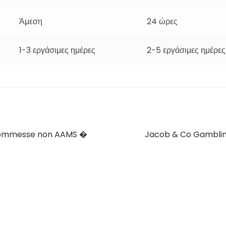
Άμεση
24 ώρες
1-3 εργάσιμες ημέρες
2-5 εργάσιμες ημέρες
Next
i scommesse non AAMS �
Jacob & Co Gambling
post: