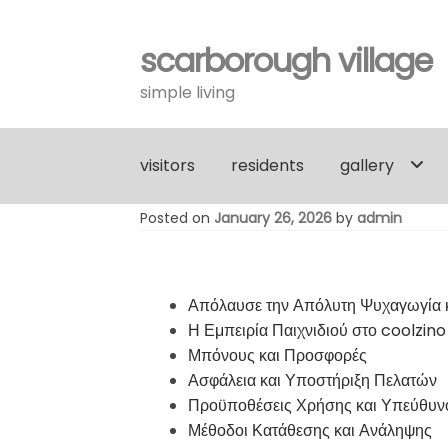
scarborough village
Skip
Skip
to
to
simple living
navigation
content
visitors
residents
gallery
Posted on
January 26, 2026
by
admin
Απόλαυσε την Απόλυτη Ψυχαγωγία κα
Η Εμπειρία Παιχνιδιού στο coolzino
Μπόνους και Προσφορές
Ασφάλεια και Υποστήριξη Πελατών
Προϋποθέσεις Χρήσης και Υπεύθυνο
Μέθοδοι Κατάθεσης και Ανάληψης