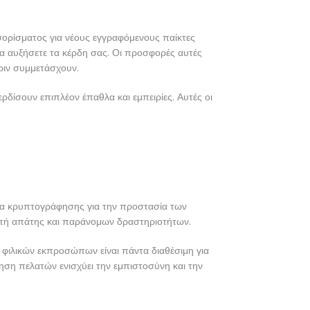
ορίσματος για νέους εγγραφόμενους παίκτες
α αυξήσετε τα κέρδη σας. Οι προσφορές αυτές
ριν συμμετάσχουν.
ρδίσουν επιπλέον έπαθλα και εμπειρίες. Αυτές οι
.
γία κρυπτογράφησης για την προστασία των
οπή απάτης και παράνομων δραστηριοτήτων.
 φιλικών εκπροσώπων είναι πάντα διαθέσιμη για
ηση πελατών ενισχύει την εμπιστοσύνη και την