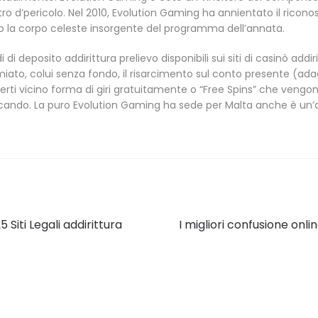
ro d’pericolo. Nel 2010, Evolution Gaming ha annientato il ricono
erso la corpo celeste insorgente del programma dell’annata.
di deposito addirittura prelievo disponibili sui siti di casinò addi
iato, colui senza fondo, il risarcimento sul conto presente (ada
ferti vicino forma di giri gratuitamente o “Free Spins” che veng
ando. La puro Evolution Gaming ha sede per Malta anche è un’
Next
 Siti Legali addirittura
I migliori confusione onl
post: