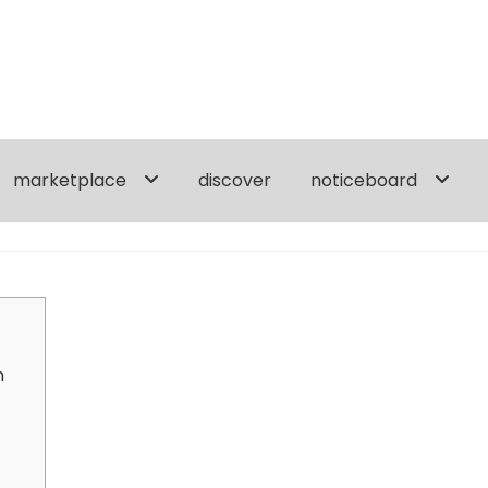
marketplace
discover
noticeboard
n