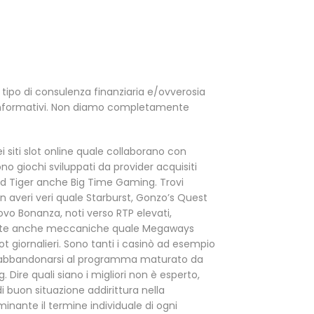
ipo di consulenza finanziaria e/ovverosia
pi informativi. Non diamo completamente
nei siti slot online quale collaborano con
no giochi sviluppati da provider acquisiti
d Tiger anche Big Time Gaming. Trovi
on averi veri quale Starburst, Gonzo’s Quest
o Bonanza, noti verso RTP elevati,
ate anche meccaniche quale Megaways
ot giornalieri. Sono tanti i casinò ad esempio
 abbandonarsi al programma maturato da
 Dire quali siano i migliori non è esperto,
 buon situazione addirittura nella
minante il termine individuale di ogni