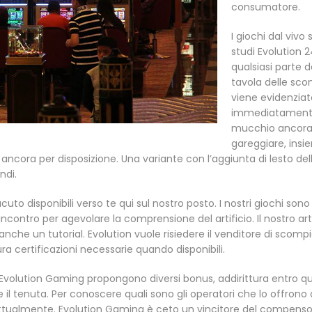
consumatore.
I giochi dal vivo
studi Evolution 
qualsiasi parte d
tavola delle sc
viene evidenziat
immediatamente s
mucchio ancora i
gareggiare, insie
ancora per disposizione. Una variante con l’aggiunta di lesto dell
ndi.
 acuto disponibili verso te qui sul nostro posto. I nostri giochi son
ncontro per agevolare la comprensione del artificio. Il nostro ar
 anche un tutorial. Evolution vuole risiedere il venditore di scompi
ura certificazioni necessarie quando disponibili.
o Evolution Gaming propongono diversi bonus, addirittura entro 
l tenuta. Per conoscere quali sono gli operatori che lo offrono 
 attualmente. Evolution Gaming è ceto un vincitore del compenso 