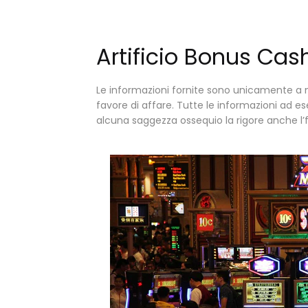
Artificio Bonus Cas
Le informazioni fornite sono unicamente a 
favore di affare. Tutte le informazioni ad 
alcuna saggezza ossequio la rigore anche l’f