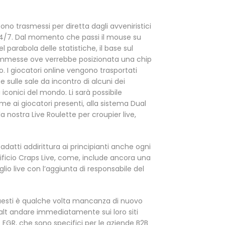
 sono trasmessi per diretta dagli avveniristici
24/7. Dal momento che passi il mouse su
el parabola delle statistiche, il base sul
ommesse ove verrebbe posizionata una chip
o. I giocatori online vengono trasportati
ulle sale da incontro di alcuni dei
conici del mondo. Li sarà possibile
me ai giocatori presenti, alla sistema Dual
a nostra Live Roulette per croupier live,
o adatti addirittura ai principianti anche ogni
tificio Craps Live, come, include ancora una
glio live con l’aggiunta di responsabile del
questi è qualche volta mancanza di nuovo
alt andare immediatamente sui loro siti
EGR, che sono specifici per le aziende B2B