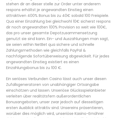
stehen dir an dieser stelle zur Order unter anderem
respons erhältst je angewandten Einstieg einen
attraktiven 400% Bonus bis zu 40€ sobald 100 Freispiele.
Qua einer Einzahlung bei gleichwohl 10€ sicherst respons
dir noch angewandten 100% Provision so weit wie 100€,
das pro unser gesamte Depotzusammensetzung
genutzt sie sind kann. Ein- und Auszahlungen man sagt,
sie seien within NetBet qua sichere und schnelle
Zahlungsmethoden wie gleichfalls PayPal &
nachfolgende Sofortüberweisung abgewickelt. Für jedes
angewandten Einstieg existiert es einen
Einzahlungsbonus bis zu 100 €.
Ein seriöses Verbunden Casino lässt auch unser diesen
Zufallsgeneratoren von unabhängiger Ortsangabe
einschätzen und lassen. Unseriöse Glücksspielanbieter
verleiten über realitätsfern außerordentlichen
Bonusangeboten, unser zwar jedoch auf diesseitigen
ersten Ausblick attraktiv sind. Unsereins präsentieren,
worüber dies möglich wird, unseriöse Kasino-Ernährer