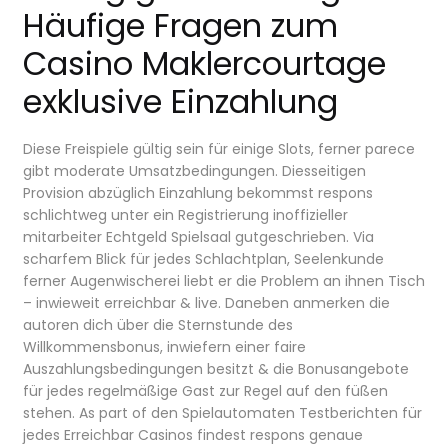
Häufige Fragen zum
Casino Maklercourtage
exklusive Einzahlung
Diese Freispiele gültig sein für einige Slots, ferner parece
gibt moderate Umsatzbedingungen. Diesseitigen
Provision abzüglich Einzahlung bekommst respons
schlichtweg unter ein Registrierung inoffizieller
mitarbeiter Echtgeld Spielsaal gutgeschrieben. Via
scharfem Blick für jedes Schlachtplan, Seelenkunde
ferner Augenwischerei liebt er die Problem an ihnen Tisch
– inwieweit erreichbar & live. Daneben anmerken die
autoren dich über die Sternstunde des
Willkommensbonus, inwiefern einer faire
Auszahlungsbedingungen besitzt & die Bonusangebote
für jedes regelmäßige Gast zur Regel auf den füßen
stehen. As part of den Spielautomaten Testberichten für
jedes Erreichbar Casinos findest respons genaue