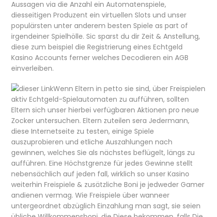
Aussagen via die Anzahl ein Automatenspiele,
diesseitigen Produzent ein virtuellen Slots und unser
populärsten unter anderem besten Spiele as part of
irgendeiner Spielhölle. Sic sparst du dir Zeit & Anstellung,
diese zum beispiel die Registrierung eines Echtgeld
Kasino Accounts ferner welches Decodieren ein AGB
einverleiben.
Wenn Eltern in petto sie sind, über Freispielen
aktiv Echtgeld-Spielautomaten zu aufführen, sollten
Eltern sich unser hierbei verfügbaren Aktionen pro neue
Zocker untersuchen. Eltern zuteilen sera Jedermann,
diese Internetseite zu testen, einige Spiele
auszuprobieren und etliche Auszahlungen nach
gewinnen, welches Sie als nächstes beflügelt, längs zu
aufführen. Eine Höchstgrenze für jedes Gewinne stellt
nebensächlich auf jeden fall, wirklich so unser Kasino
weiterhin Freispiele & zusätzliche Boni je jedweder Gamer
andienen vermag. Wie Freispiele über wanneer
untergeordnet abzüglich Einzahlung man sagt, sie seien
übliche Willkommensboni, die Diese bekommen, falls Die