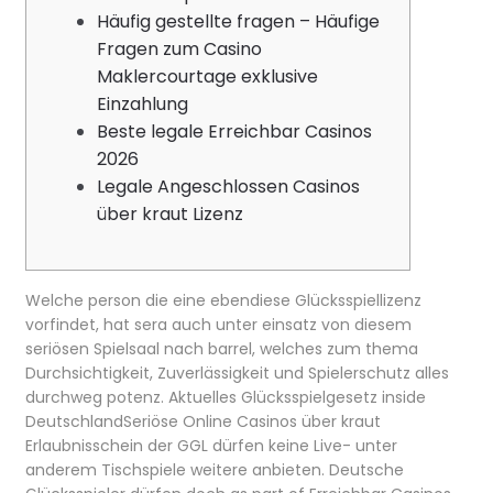
Häufig gestellte fragen – Häufige
Fragen zum Casino
Maklercourtage exklusive
Einzahlung
Beste legale Erreichbar Casinos
2026
Legale Angeschlossen Casinos
über kraut Lizenz
Welche person die eine ebendiese Glücksspiellizenz
vorfindet, hat sera auch unter einsatz von diesem
seriösen Spielsaal nach barrel, welches zum thema
Durchsichtigkeit, Zuverlässigkeit und Spielerschutz alles
durchweg potenz. Aktuelles Glücksspielgesetz inside
DeutschlandSeriöse Online Casinos über kraut
Erlaubnisschein der GGL dürfen keine Live- unter
anderem Tischspiele weitere anbieten.
Deutsche