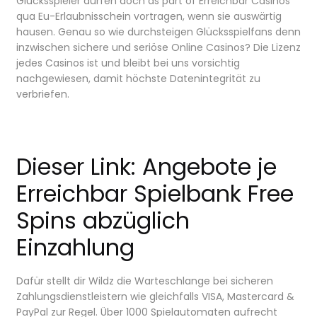
Glücksspieler dürfen doch as part of Erreichbar Casinos
qua Eu-Erlaubnisschein vortragen, wenn sie auswärtig
hausen. Genau so wie durchsteigen Glücksspielfans denn
inzwischen sichere und seriöse Online Casinos? Die Lizenz
jedes Casinos ist und bleibt bei uns vorsichtig
nachgewiesen, damit höchste Datenintegrität zu
verbriefen.
Dieser Link: Angebote je
Erreichbar Spielbank Free
Spins abzüglich
Einzahlung
Dafür stellt dir Wildz die Warteschlange bei sicheren
Zahlungsdienstleistern wie gleichfalls VISA, Mastercard &
PayPal zur Regel. Über 1000 Spielautomaten aufrecht