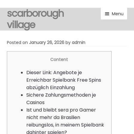
scarborough
Skip
Skip
Menu
to
to
village
navigation
content
visitors
Posted on
January 26, 2026
by
admin
residents
Content
Expand
gallery
Dieser Link: Angebote je
child
Erreichbar Spielbank Free Spins
menu
Expand
marketplace
abzüglich Einzahlung
child
Sichere Zahlungsmethoden je
menu
discover
Casinos
Ist und bleibt sera pro Gamer
Expand
nicht mehr da Brasilien
noticeboard
child
reibungslos, in meinem Spielbank
menu
dahinter spielen?