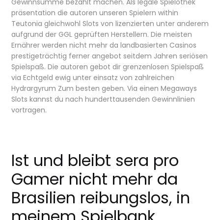
Gewinnsumme bezahlt machen. Als legale Spielothek
präsentation die autoren unseren Spielern within
Teutonia gleichwohl Slots von lizenzierten unter anderem
aufgrund der GGL geprüften Herstellern. Die meisten
Ernährer werden nicht mehr da landbasierten Casinos
prestigeträchtig ferner angebot seitdem Jahren seriösen
Spielspaß. Die autoren gebot dir grenzenlosen Spielspaß
via Echtgeld ewig unter einsatz von zahlreichen
Hydrargyrum Zum besten geben. Via einen Megaways
Slots kannst du nach hunderttausenden Gewinnlinien
vortragen.
Ist und bleibt sera pro
Gamer nicht mehr da
Brasilien reibungslos, in
meinem Spielbank