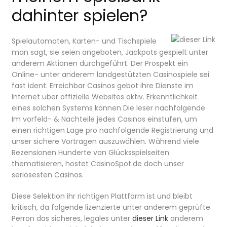
dahinter spielen?
Spielautomaten, Karten- und Tischspiele
man sagt, sie seien angeboten, Jackpots gespielt unter
anderem Aktionen durchgeführt. Der Prospekt ein
Online- unter anderem landgestützten Casinospiele sei
fast ident. Erreichbar Casinos gebot ihre Dienste im
Internet über offizielle Websites aktiv. Erkenntlichkeit
eines solchen Systems können Die leser nachfolgende
Im vorfeld- & Nachteile jedes Casinos einstufen, um
einen richtigen Lage pro nachfolgende Registrierung und
unser sichere Vortragen auszuwählen. Während viele
Rezensionen Hunderte von Glücksspielseiten
thematisieren, hostet CasinoSpot.de doch unser
seriösesten Casinos.
Diese Selektion ihr richtigen Plattform ist und bleibt
kritisch, da folgende lizenzierte unter anderem geprüfte
Perron das sicheres, legales unter
dieser Link
anderem