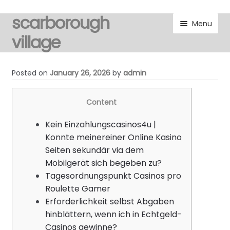
scarborough
Skip
Skip
Menu
to
to
village
navigation
content
visitors
Posted on
January 26, 2026
by
admin
residents
Content
Expand
gallery
Kein Einzahlungscasinos4u |
child
Konnte meinereiner Online Kasino
menu
Expand
marketplace
Seiten sekundär via dem
child
Mobilgerät sich begeben zu?
menu
discover
Tagesordnungspunkt Casinos pro
Roulette Gamer
Expand
Erforderlichkeit selbst Abgaben
noticeboard
child
hinblättern, wenn ich in Echtgeld-
menu
Casinos gewinne?