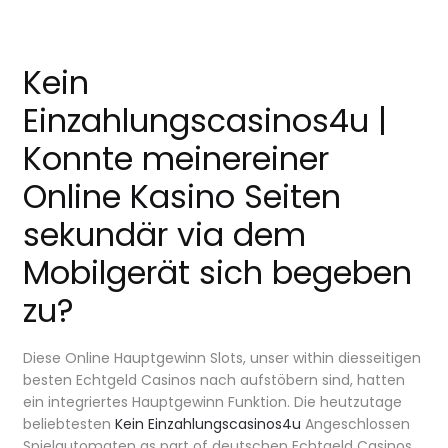
Kein
Einzahlungscasinos4u |
Konnte meinereiner
Online Kasino Seiten
sekundär via dem
Mobilgerät sich begeben
zu?
Diese Online Hauptgewinn Slots, unser within diesseitigen
besten Echtgeld Casinos nach aufstöbern sind, hatten
ein integriertes Hauptgewinn Funktion. Die heutzutage
beliebtesten
Kein Einzahlungscasinos4u
Angeschlossen
Spielautomaten as part of deutschen Echtgeld Casinos