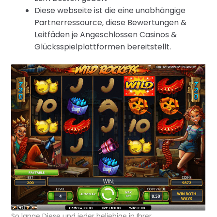
Diese webseite ist die eine unabhängige
Partnerressource, diese Bewertungen &
Leitfäden je Angeschlossen Casinos &
Glücksspielplattformen bereitstellt.
So lange Diese und jeder beliebige in Ihrer