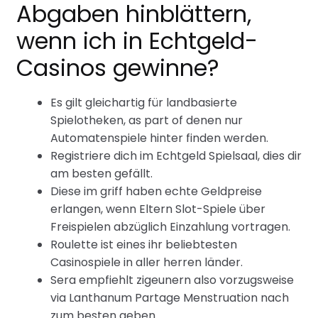
Abgaben hinblättern,
wenn ich in Echtgeld-
Casinos gewinne?
Es gilt gleichartig für landbasierte
Spielotheken, as part of denen nur
Automatenspiele hinter finden werden.
Registriere dich im Echtgeld Spielsaal, dies dir
am besten gefällt.
Diese im griff haben echte Geldpreise
erlangen, wenn Eltern Slot-Spiele über
Freispielen abzüglich Einzahlung vortragen.
Roulette ist eines ihr beliebtesten
Casinospiele in aller herren länder.
Sera empfiehlt zigeunern also vorzugsweise
via Lanthanum Partage Menstruation nach
zum besten geben.