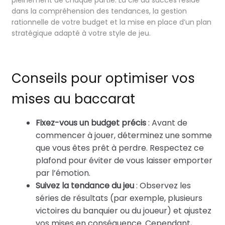
dans la compréhension des tendances, la gestion
rationnelle de votre budget et la mise en place d’un plan
stratégique adapté à votre style de jeu.
Conseils pour optimiser vos
mises au baccarat
Fixez-vous un budget précis
: Avant de
commencer à jouer, déterminez une somme
que vous êtes prêt à perdre. Respectez ce
plafond pour éviter de vous laisser emporter
par l’émotion.
Suivez la tendance du jeu
: Observez les
séries de résultats (par exemple, plusieurs
victoires du banquier ou du joueur) et ajustez
vos mises en conséquence. Cependant,