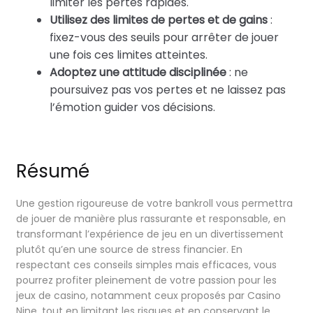
limiter les pertes rapides.
Utilisez des limites de pertes et de gains
:
fixez-vous des seuils pour arrêter de jouer
une fois ces limites atteintes.
Adoptez une attitude disciplinée
: ne
poursuivez pas vos pertes et ne laissez pas
l’émotion guider vos décisions.
Résumé
Une gestion rigoureuse de votre bankroll vous permettra
de jouer de manière plus rassurante et responsable, en
transformant l’expérience de jeu en un divertissement
plutôt qu’en une source de stress financier. En
respectant ces conseils simples mais efficaces, vous
pourrez profiter pleinement de votre passion pour les
jeux de casino, notamment ceux proposés par Casino
Nine, tout en limitant les risques et en conservant le