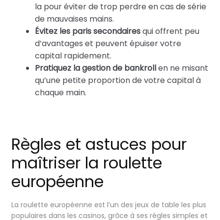
la pour éviter de trop perdre en cas de série
de mauvaises mains.
Évitez les paris secondaires
qui offrent peu
d’avantages et peuvent épuiser votre
capital rapidement.
Pratiquez la gestion de bankroll
en ne misant
qu’une petite proportion de votre capital à
chaque main.
Règles et astuces pour
maîtriser la roulette
européenne
La roulette européenne est l’un des jeux de table les plus
populaires dans les casinos, grâce à ses règles simples et