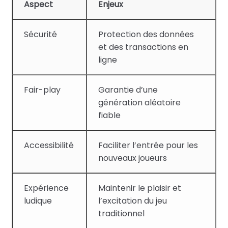
Aspect
Enjeux
Sécurité
Protection des données
et des transactions en
ligne
Fair-play
Garantie d’une
génération aléatoire
fiable
Accessibilité
Faciliter l’entrée pour les
nouveaux joueurs
Expérience
Maintenir le plaisir et
ludique
l’excitation du jeu
traditionnel