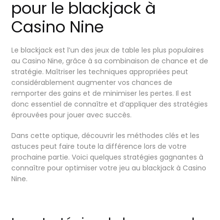
pour le blackjack à
Casino Nine
Le blackjack est l’un des jeux de table les plus populaires
au Casino Nine, grâce à sa combinaison de chance et de
stratégie. Maîtriser les techniques appropriées peut
considérablement augmenter vos chances de
remporter des gains et de minimiser les pertes. Il est
donc essentiel de connaître et d’appliquer des stratégies
éprouvées pour jouer avec succès.
Dans cette optique, découvrir les méthodes clés et les
astuces peut faire toute la différence lors de votre
prochaine partie. Voici quelques stratégies gagnantes à
connaître pour optimiser votre jeu au blackjack à Casino
Nine.