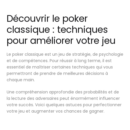
Découvrir le poker
classique : techniques
pour améliorer votre jeu
Le poker classique est un jeu de stratégie, de psychologie
et de compétences. Pour réussir à long terme, il est
essentiel de maîtriser certaines techniques qui vous
permettront de prendre de meilleures décisions à
chaque main.
Une compréhension approfondie des probabilités et de
la lecture des adversaires peut énormément influencer
votre succès. Voici quelques astuces pour perfectionner
votre jeu et augmenter vos chances de gagner.