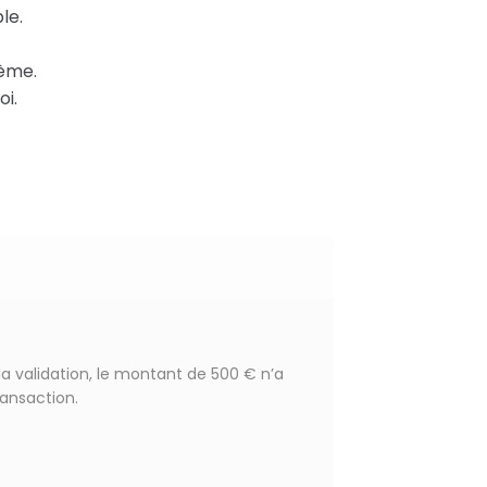
le.
lème.
i.
la validation, le montant de 500 € n’a
ransaction.