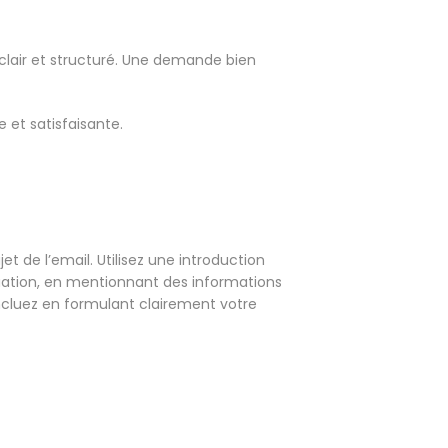
 clair et structuré. Une demande bien
 et satisfaisante.
 de l’email. Utilisez une introduction
ituation, en mentionnant des informations
oncluez en formulant clairement votre