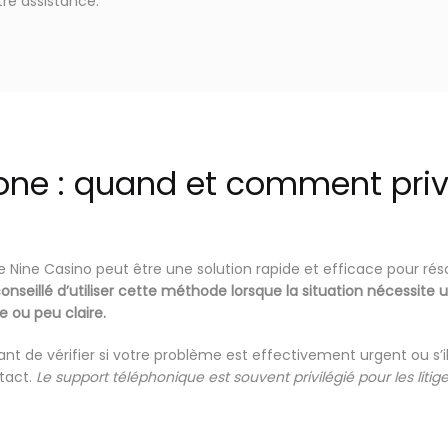
re assistance.
ne : quand et comment privil
 Nine Casino peut être une solution rapide et efficace pour ré
onseillé d’utiliser cette méthode lorsque la situation nécessit
 ou peu claire.
t de vérifier si votre problème est effectivement urgent ou s’il
ntact.
Le support téléphonique est souvent privilégié pour les litig