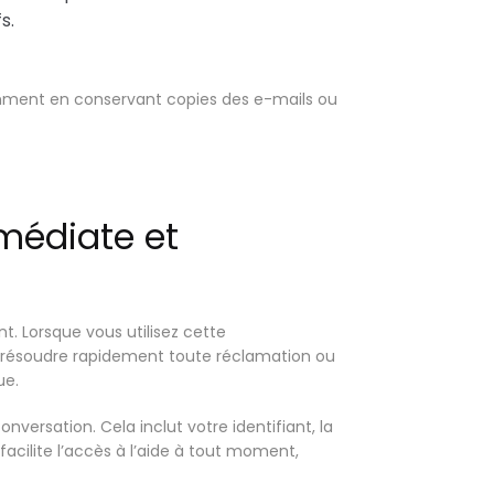
s.
tamment en conservant copies des e-mails ou
mmédiate et
t. Lorsque vous utilisez cette
e résoudre rapidement toute réclamation ou
ue.
onversation. Cela inclut votre identifiant, la
facilite l’accès à l’aide à tout moment,