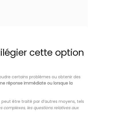
égier cette option
soudre certains problèmes ou obtenir des
e une réponse immédiate ou lorsque la
 peut être traité par d’autres moyens, tels
es complexes, les questions relatives aux