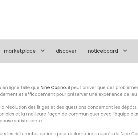
marketplace
discover
noticeboard
 en ligne telle que
Nine Casino
, il peut arriver que des problème
idement et efficacement pour préserver une expérience de jeu 
 la résolution des litiges et des questions concernant les dépôts, 
ibles et la meilleure façon de communiquer avec l’équipe d’a
onse satisfaisante.
ers les différentes options pour réclamations auprès de Nine Cas