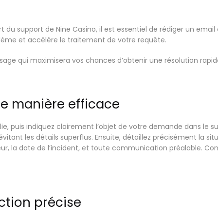
t du support de Nine Casino, il est essentiel de rédiger un email
lème et accélère le traitement de votre requête.
sage qui maximisera vos chances d’obtenir une résolution rapide
de manière efficace
 puis indiquez clairement l’objet de votre demande dans le sujet
itant les détails superflus. Ensuite, détaillez précisément la s
ueur, la date de l’incident, et toute communication préalable. C
ction précise