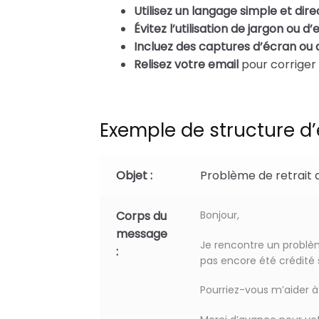
Utilisez un langage simple et dire
Évitez l’utilisation de jargon ou 
Incluez des captures d’écran ou 
Relisez votre email
pour corriger
Exemple de structure d
Objet :
Problème de retrait d
Corps du
Bonjour,
message
Je rencontre un problème
:
pas encore été crédité 
Pourriez-vous m’aider à