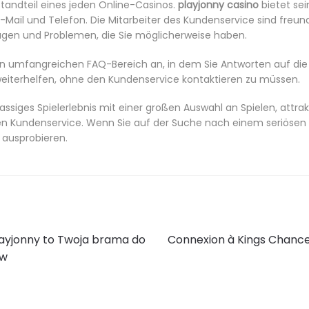
standteil eines jeden Online-Casinos.
playjonny casino
bietet sei
-Mail und Telefon. Die Mitarbeiter des Kundenservice sind freu
ragen und Problemen, die Sie möglicherweise haben.
en umfangreichen FAQ-Bereich an, in dem Sie Antworten auf die
 weiterhelfen, ohne den Kundenservice kontaktieren zu müssen.
lassiges Spielerlebnis mit einer großen Auswahl an Spielen, att
Kundenservice. Wenn Sie auf der Suche nach einem seriösen u
ausprobieren.
Next
layjonny to Twoja brama do
Connexion à Kings Chance 
post:
 w