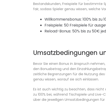
Bestandskunden, Freispiele für bestimmte
fair, sodass Spieler genau wissen, welche 
Willkommensbonus: 100% bis zu 
Freispiele: 50 Freispiele für ausg
Reload-Bonus: 50% bis zu 50€ j
Umsatzbedingungen und
Bevor Sie einen Bonus in Anspruch nehmen, 
den Bonusbetrag und den Einzahlungsbetra
zeitliche Begrenzungen für die Nutzung des
genau wissen, worauf sie sich einlassen.
Es ist auch wichtig zu beachten, dass nicht
zu 100% bei, während Tischspiele und Live-C
über die jeweiligen Umsatzbedingungen für d