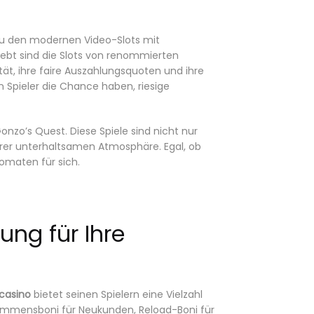
 zu den modernen Video-Slots mit
ebt sind die Slots von renommierten
ät, ihre faire Auszahlungsquoten und ihre
 Spieler die Chance haben, riesige
onzo’s Quest. Diese Spiele sind nicht nur
rer unterhaltsamen Atmosphäre. Egal, ob
omaten für sich.
ng für Ihre
 casino
bietet seinen Spielern eine Vielzahl
kommensboni für Neukunden, Reload-Boni für