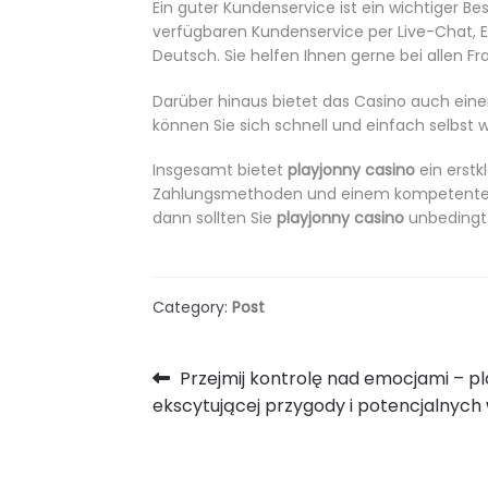
Ein guter Kundenservice ist ein wichtiger Be
verfügbaren Kundenservice per Live-Chat, E
Deutsch. Sie helfen Ihnen gerne bei allen F
Darüber hinaus bietet das Casino auch ein
können Sie sich schnell und einfach selbst
Insgesamt bietet
playjonny casino
ein erstk
Zahlungsmethoden und einem kompetenten 
dann sollten Sie
playjonny casino
unbedingt 
Category:
Post
Post
Previous
Przejmij kontrolę nad emocjami – p
post:
ekscytującej przygody i potencjalnych
navigation