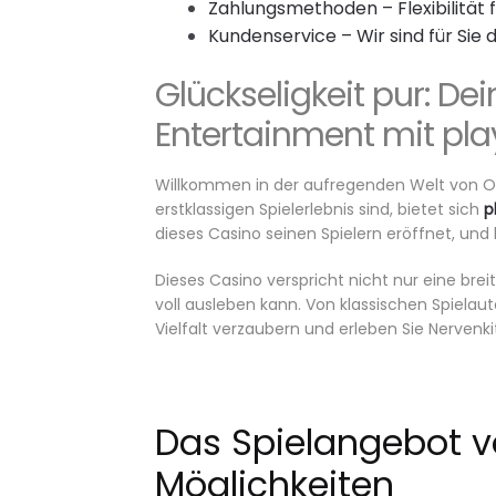
Zahlungsmethoden – Flexibilität 
Kundenservice – Wir sind für Sie 
Glückseligkeit pur: D
Entertainment mit pla
Willkommen in der aufregenden Welt von On
erstklassigen Spielerlebnis sind, bietet sich
p
dieses Casino seinen Spielern eröffnet, und
Dieses Casino verspricht nicht nur eine brei
voll ausleben kann. Von klassischen Spielau
Vielfalt verzaubern und erleben Sie Nervenkit
Das Spielangebot vo
Möglichkeiten