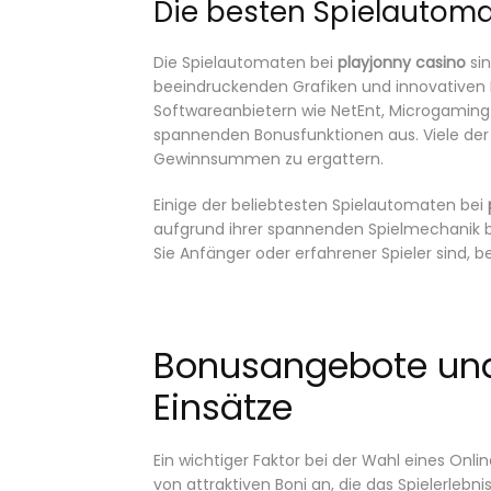
Die besten Spielautoma
Die Spielautomaten bei
playjonny casino
sin
beeindruckenden Grafiken und innovativen F
Softwareanbietern wie NetEnt, Microgaming u
spannenden Bonusfunktionen aus. Viele der 
Gewinnsummen zu ergattern.
Einige der beliebtesten Spielautomaten bei
aufgrund ihrer spannenden Spielmechanik b
Sie Anfänger oder erfahrener Spieler sind, b
Bonusangebote und
Einsätze
Ein wichtiger Faktor bei der Wahl eines On
von attraktiven Boni an, die das Spielerl