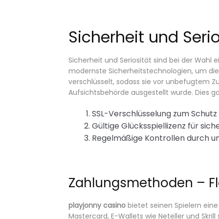
Sicherheit und Serio
Sicherheit und Seriosität sind bei der Wahl
modernste Sicherheitstechnologien, um die 
verschlüsselt, sodass sie vor unbefugtem Zu
Aufsichtsbehörde ausgestellt wurde. Dies ga
SSL-Verschlüsselung zum Schutz 
Gültige Glücksspiellizenz für sich
Regelmäßige Kontrollen durch u
Zahlungsmethoden – Flex
playjonny casino
bietet seinen Spielern ei
Mastercard, E-Wallets wie Neteller und Skri