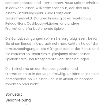
Bonusangeboten und Promotionen. Neue Spieler erhalten
in der Regel einen Willkommensbonus, der sich aus
einem Einzahlungsbonus und Freispielen
zusammensetzt. Darüber hinaus gibt es regelmäßig
Reload-Boni, Cashback-Aktionen und andere
Promotionen für bestehende Spieler.
Die Bonusbedingungen sollten Sie sorgfältig lesen, bevor
Sie einen Bonus in Anspruch nehmen. Achten Sie auf die
Umsatzbedingungen, die Gültigkeitsdauer des Bonus und
die maximalen Einsatzlimits.
playjonny
bietet seinen
Spielern faire und transparente Bonusbedingungen.
Die Teilnahme an den Bonusangeboten und
Promotionen ist in der Regel freiwillig. Sie können jederzeit
entscheiden, ob Sie einen Bonus in Anspruch nehmen
möchten oder nicht.
Bonusart
Beschreibung