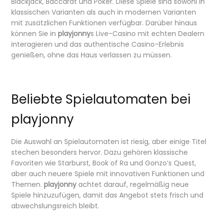
Blackjack, Baccarat und Poker. Diese Spiele sind sowohl in
klassischen Varianten als auch in modernen Varianten
mit zusätzlichen Funktionen verfügbar. Darüber hinaus
können Sie in
playjonny
s Live-Casino mit echten Dealern
interagieren und das authentische Casino-Erlebnis
genießen, ohne das Haus verlassen zu müssen.
Beliebte Spielautomaten bei
playjonny
Die Auswahl an Spielautomaten ist riesig, aber einige Titel
stechen besonders hervor. Dazu gehören klassische
Favoriten wie Starburst, Book of Ra und Gonzo’s Quest,
aber auch neuere Spiele mit innovativen Funktionen und
Themen.
playjonny
achtet darauf, regelmäßig neue
Spiele hinzuzufügen, damit das Angebot stets frisch und
abwechslungsreich bleibt.