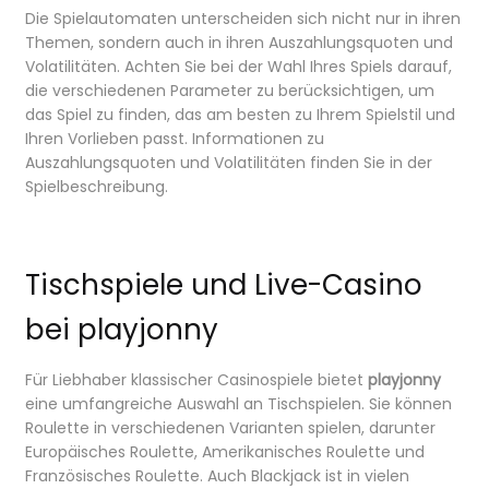
Die Spielautomaten unterscheiden sich nicht nur in ihren
Themen, sondern auch in ihren Auszahlungsquoten und
Volatilitäten. Achten Sie bei der Wahl Ihres Spiels darauf,
die verschiedenen Parameter zu berücksichtigen, um
das Spiel zu finden, das am besten zu Ihrem Spielstil und
Ihren Vorlieben passt. Informationen zu
Auszahlungsquoten und Volatilitäten finden Sie in der
Spielbeschreibung.
Tischspiele und Live-Casino
bei playjonny
Für Liebhaber klassischer Casinospiele bietet
playjonny
eine umfangreiche Auswahl an Tischspielen. Sie können
Roulette in verschiedenen Varianten spielen, darunter
Europäisches Roulette, Amerikanisches Roulette und
Französisches Roulette. Auch Blackjack ist in vielen