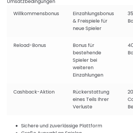
Umsatzbedingungen
Willkommensbonus
Einzahlungsbonus
35
& Freispiele für
B
neue Spieler
Reload-Bonus
Bonus für
40
bestehende
B
Spieler bei
weiteren
Einzahlungen
Cashback-Aktion
Rückerstattung
20
eines Teils Ihrer
C
Verluste
B
Sichere und zuverlässige Plattform