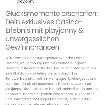
playjonny
Glücksmomente erschaffen:
Dein exklusives Casino-
Erlebnis mit playjonny &
unvergesslichen
Gewinnchancen.
Willkommen in der aufregenden Welt der Online-
Casinos, wo Spannung und die Chance auf große
Gewinne aufeinandertreffen. Heute möchten wir Ihnen
eine Plattform vorstellen, die sich durch ihre
Benutzerfreundlichkeit, ihr vielfältiges Spielangebot und
vor allem durch ein besonderes Erlebnis auszeichnet:
playjonny
. Diese Plattform hat sich schnell einen Namen
gemacht, indem sie Spielern eine sichere, zuverlässige
und unterhaltsame Umgebung bietet, in der sie ihre
Lieblingscasinospiele genießen können.