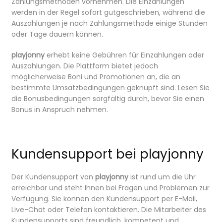
Zahlungsmethoden vornehmen. Die Einzahlungen
werden in der Regel sofort gutgeschrieben, während die
Auszahlungen je nach Zahlungsmethode einige Stunden
oder Tage dauern können.
playjonny
erhebt keine Gebühren für Einzahlungen oder
Auszahlungen. Die Plattform bietet jedoch
möglicherweise Boni und Promotionen an, die an
bestimmte Umsatzbedingungen geknüpft sind. Lesen Sie
die Bonusbedingungen sorgfältig durch, bevor Sie einen
Bonus in Anspruch nehmen.
Kundensupport bei playjonny
Der Kundensupport von
playjonny
ist rund um die Uhr
erreichbar und steht Ihnen bei Fragen und Problemen zur
Verfügung. Sie können den Kundensupport per E-Mail,
Live-Chat oder Telefon kontaktieren. Die Mitarbeiter des
Kundensupports sind freundlich, kompetent und