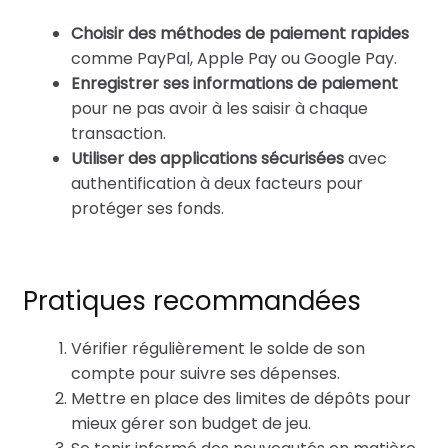
Choisir des méthodes de paiement rapides
comme PayPal, Apple Pay ou Google Pay.
Enregistrer ses informations de paiement
pour ne pas avoir à les saisir à chaque
transaction.
Utiliser des applications sécurisées
avec
authentification à deux facteurs pour
protéger ses fonds.
Pratiques recommandées
Vérifier régulièrement le solde de son
compte pour suivre ses dépenses.
Mettre en place des limites de dépôts pour
mieux gérer son budget de jeu.