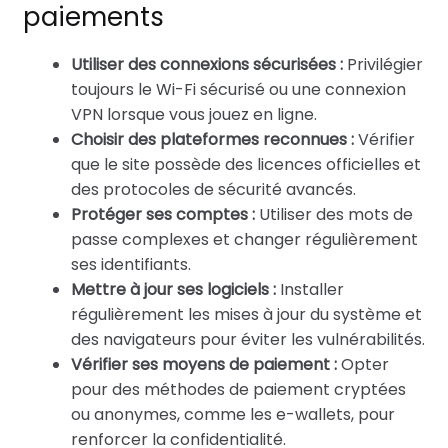
paiements
Utiliser des connexions sécurisées :
Privilégier
toujours le Wi-Fi sécurisé ou une connexion
VPN lorsque vous jouez en ligne.
Choisir des plateformes reconnues :
Vérifier
que le site possède des licences officielles et
des protocoles de sécurité avancés.
Protéger ses comptes :
Utiliser des mots de
passe complexes et changer régulièrement
ses identifiants.
Mettre à jour ses logiciels :
Installer
régulièrement les mises à jour du système et
des navigateurs pour éviter les vulnérabilités.
Vérifier ses moyens de paiement :
Opter
pour des méthodes de paiement cryptées
ou anonymes, comme les e-wallets, pour
renforcer la confidentialité.