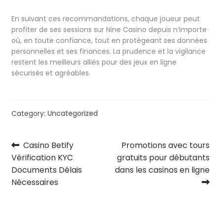
En suivant ces recommandations, chaque joueur peut
profiter de ses sessions sur Nine Casino depuis n’importe
où, en toute confiance, tout en protégeant ses données
personnelles et ses finances. La prudence et la vigilance
restent les meilleurs alliés pour des jeux en ligne
sécurisés et agréables.
Category:
Uncategorized
Post
Previous
Next
Casino Betify
Promotions avec tours
post:
post:
Vérification KYC
gratuits pour débutants
navigation
Documents Délais
dans les casinos en ligne
Nécessaires