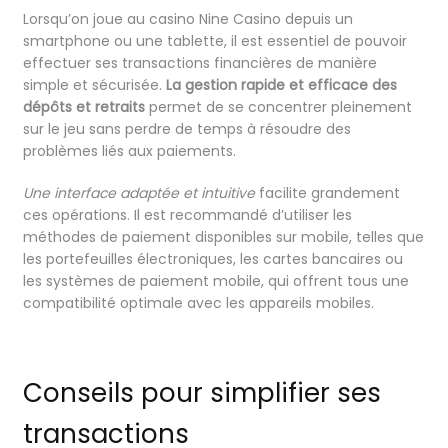
Lorsqu’on joue au casino Nine Casino depuis un
smartphone ou une tablette, il est essentiel de pouvoir
effectuer ses transactions financières de manière
simple et sécurisée.
La gestion rapide et efficace des
dépôts et retraits
permet de se concentrer pleinement
sur le jeu sans perdre de temps à résoudre des
problèmes liés aux paiements.
Une interface adaptée et intuitive
facilite grandement
ces opérations. Il est recommandé d’utiliser les
méthodes de paiement disponibles sur mobile, telles que
les portefeuilles électroniques, les cartes bancaires ou
les systèmes de paiement mobile, qui offrent tous une
compatibilité optimale avec les appareils mobiles.
Conseils pour simplifier ses
transactions