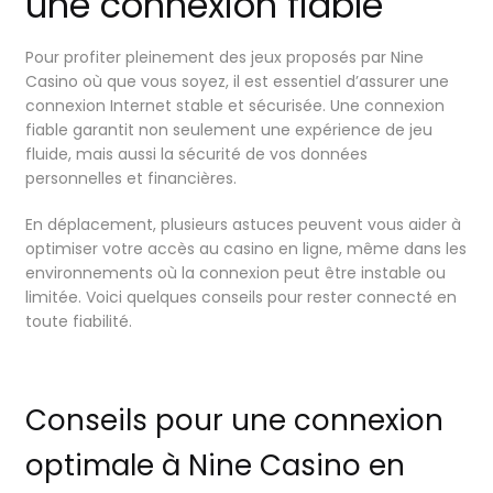
une connexion fiable
Pour profiter pleinement des jeux proposés par Nine
Casino où que vous soyez, il est essentiel d’assurer une
connexion Internet stable et sécurisée. Une connexion
fiable garantit non seulement une expérience de jeu
fluide, mais aussi la sécurité de vos données
personnelles et financières.
En déplacement, plusieurs astuces peuvent vous aider à
optimiser votre accès au casino en ligne, même dans les
environnements où la connexion peut être instable ou
limitée. Voici quelques conseils pour rester connecté en
toute fiabilité.
Conseils pour une connexion
optimale à Nine Casino en