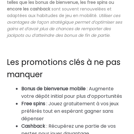
telles que les bonus de bienvenue, les free spins ou
encore les cashback
sont souvent renouvelées et
adaptées aux habitudes de jeu en mobilité.
Utiliser ces
avantages de façon stratégique permet d’optimiser ses
gains et d’avoir plus de chances de remporter des
jackpots ou d’atteindre des bonus de fin de partie
.
Les promotions clés à ne pas
manquer
Bonus de bienvenue mobile
: Augmente
votre dépôt initial pour plus d’opportunités
Free spins
: Jouez gratuitement à vos jeux
préférés tout en espérant gagner sans
dépenser
Cashback
: Récupérez une partie de vos
pertes pour jouer davantage