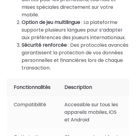
mises spéciales directement sur votre
mobile.
Option de jeu multilingue
: La plateforme
supporte plusieurs langues pour s’adapter
aux préférences des joueurs internationaux.
Sécurité renforcée
: Des protocoles avancés
garantissent la protection de vos données
personnelles et financières lors de chaque
transaction.
Fonctionnalités
Description
Compatibilité
Accessible sur tous les
appareils mobiles, iOS
et Android