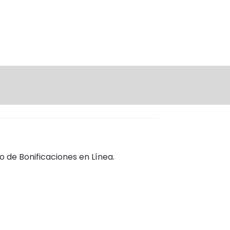
 de Bonificaciones en Línea.