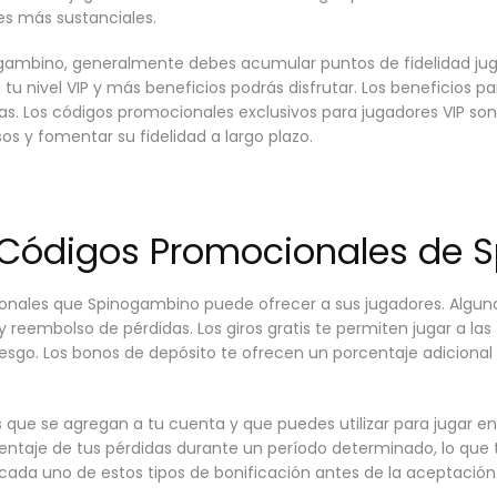
es más sustanciales.
nogambino, generalmente debes acumular puntos de fidelidad ju
 nivel VIP y más beneficios podrás disfrutar. Los beneficios 
cas. Los códigos promocionales exclusivos para jugadores VIP 
os y fomentar su fidelidad a largo plazo.
Códigos Promocionales de 
ionales que Spinogambino puede ofrecer a sus jugadores. Algun
y reembolso de pérdidas. Los giros gratis te permiten jugar a las
esgo. Los bonos de depósito te ofrecen un porcentaje adicional s
 que se agregan a tu cuenta y que puedes utilizar para jugar en 
taje de tus pérdidas durante un período determinado, lo que te 
cada uno de estos tipos de bonificación antes de la aceptación