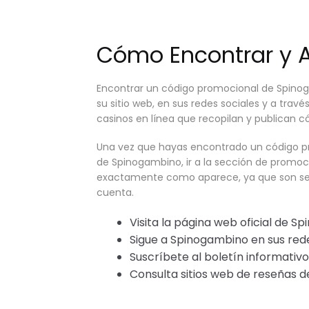
Cómo Encontrar y 
Encontrar un código promocional de Spinog
su sitio web, en sus redes sociales y a tra
casinos en línea que recopilan y publican 
Una vez que hayas encontrado un código pr
de Spinogambino, ir a la sección de promoc
exactamente como aparece, ya que son sens
cuenta.
Visita la página web oficial de 
Sigue a Spinogambino en sus rede
Suscríbete al boletín informativ
Consulta sitios web de reseñas de