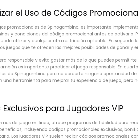
izar el Uso de Códigos Promociona
gos promocionales de Spinogambino, es importante implementar
nos y condiciones del código promocional antes de activarlo. Pr
puede utilizar y cualquier otra restricción aplicable. En segundo l
a los juegos que te ofrecen las mejores posibilidades de ganar y e
anera responsable y evita gastar más de lo que puedes permitirt
ambién es importante practicar el juego responsable. En cuart
es de Spinogambino para no perderte ninguna oportunidad de o
 una herramienta para mejorar tu experiencia de juego, pero no
Exclusivos para Jugadores VIP
as de juego en línea, ofrece programas de fidelidad para reco
eneficios, incluyendo códigos promocionales exclusivos, bonif
ritario. Los jugadores VIP suelen recibir códigos promocionales c