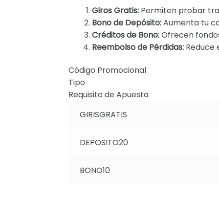
Giros Gratis:
Permiten probar tra
Bono de Depósito:
Aumenta tu capi
Créditos de Bono:
Ofrecen fondos 
Reembolso de Pérdidas:
Reduce el
Código Promocional
Tipo
Requisito de Apuesta
GIRISGRATIS
DEPOSITO20
BONO10