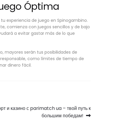
Juego Óptima
 tu experiencia de juego en Spinogambino.
ante, comienza con juegos sencillos y de bajo
 ayudará a evitar gastar más de lo que
go, mayores serán tus posibilidades de
o responsable, como límites de tiempo de
ar dinero fácil.
рт и казино с parimatch ua – твой путь к
большим победам!