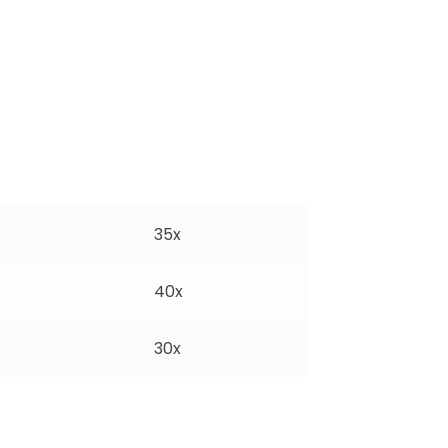
35x
40x
30x