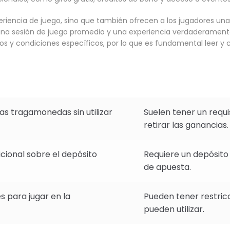
periencia de juego, sino que también ofrecen a los jugadores u
una sesión de juego promedio y una experiencia verdaderamente 
 y condiciones específicos, por lo que es fundamental leer y c
las tragamonedas sin utilizar
Suelen tener un requ
retirar las ganancias.
cional sobre el depósito
Requiere un depósito
de apuesta.
s para jugar en la
Pueden tener restricc
pueden utilizar.