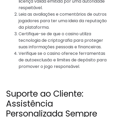
licença válida emitida por uma autoridade
respeitável.
Leia as avaliações e comentários de outros
jogadores para ter uma ideia da reputação
da plataforma.
Certifique-se de que o casino utiliza
tecnologia de criptografia para proteger
suas informações pessoais e financeiras.
Verifique se o casino oferece ferramentas
de autoexclusão e limites de depósito para
promover o jogo responsável.
Suporte ao Cliente:
Assistência
Personalizada Sempre