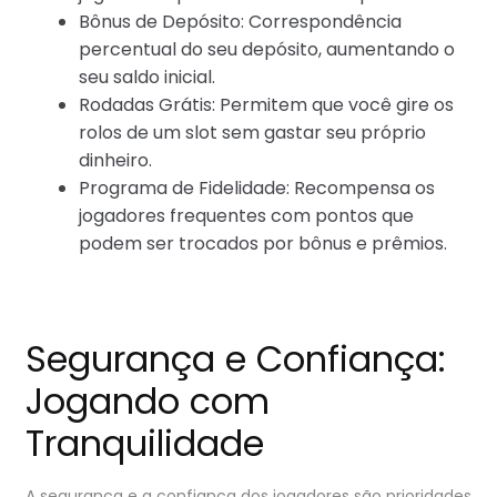
Bônus de Depósito: Correspondência
percentual do seu depósito, aumentando o
seu saldo inicial.
Rodadas Grátis: Permitem que você gire os
rolos de um slot sem gastar seu próprio
dinheiro.
Programa de Fidelidade: Recompensa os
jogadores frequentes com pontos que
podem ser trocados por bônus e prêmios.
Segurança e Confiança:
Jogando com
Tranquilidade
A segurança e a confiança dos jogadores são prioridades