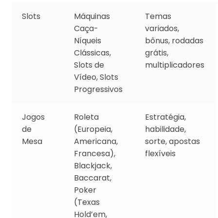
Slots
Máquinas
Temas
Caça-
variados,
Níqueis
bônus, rodadas
Clássicas,
grátis,
Slots de
multiplicadores
Vídeo, Slots
Progressivos
Jogos
Roleta
Estratégia,
de
(Europeia,
habilidade,
Mesa
Americana,
sorte, apostas
Francesa),
flexíveis
Blackjack,
Baccarat,
Poker
(Texas
Hold’em,