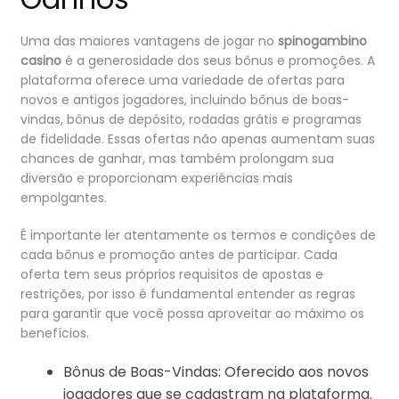
Uma das maiores vantagens de jogar no
spinogambino
casino
é a generosidade dos seus bônus e promoções. A
plataforma oferece uma variedade de ofertas para
novos e antigos jogadores, incluindo bônus de boas-
vindas, bônus de depósito, rodadas grátis e programas
de fidelidade. Essas ofertas não apenas aumentam suas
chances de ganhar, mas também prolongam sua
diversão e proporcionam experiências mais
empolgantes.
É importante ler atentamente os termos e condições de
cada bônus e promoção antes de participar. Cada
oferta tem seus próprios requisitos de apostas e
restrições, por isso é fundamental entender as regras
para garantir que você possa aproveitar ao máximo os
benefícios.
Bônus de Boas-Vindas: Oferecido aos novos
jogadores que se cadastram na plataforma.