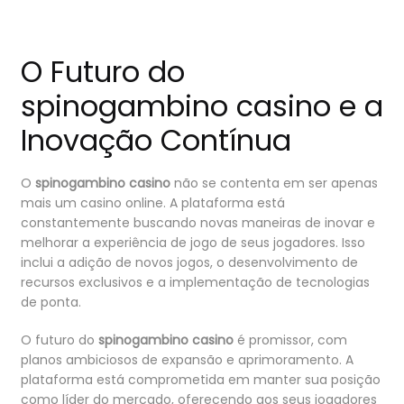
O Futuro do
spinogambino casino e a
Inovação Contínua
O
spinogambino casino
não se contenta em ser apenas
mais um casino online. A plataforma está
constantemente buscando novas maneiras de inovar e
melhorar a experiência de jogo de seus jogadores. Isso
inclui a adição de novos jogos, o desenvolvimento de
recursos exclusivos e a implementação de tecnologias
de ponta.
O futuro do
spinogambino casino
é promissor, com
planos ambiciosos de expansão e aprimoramento. A
plataforma está comprometida em manter sua posição
como líder do mercado, oferecendo aos seus jogadores