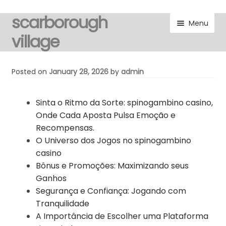
scarborough
Skip
Skip
Menu
to
to
village
navigation
content
visitors
Posted on
January 28, 2026
by
admin
residents
Sinta o Ritmo da Sorte: spinogambino casino,
Onde Cada Aposta Pulsa Emoção e
Expand
gallery
Recompensas.
child
O Universo dos Jogos no spinogambino
menu
Expand
marketplace
casino
child
Bônus e Promoções: Maximizando seus
menu
discover
Ganhos
Segurança e Confiança: Jogando com
Expand
noticeboard
Tranquilidade
child
A Importância de Escolher uma Plataforma
menu