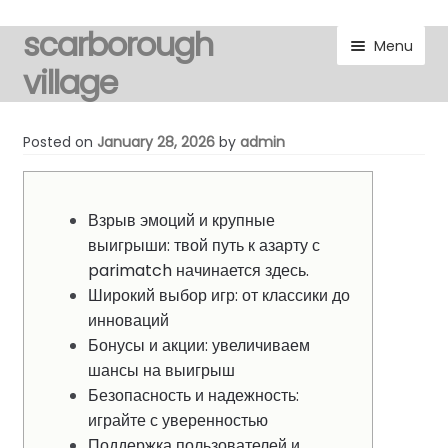
scarborough
Skip
Skip
Menu
to
to
village
navigation
content
visitors
Posted on
January 28, 2026
by
admin
residents
Взрыв эмоций и крупные
Expand
gallery
выигрыши: твой путь к азарту с
child
parimatch начинается здесь.
menu
Expand
marketplace
Широкий выбор игр: от классики до
child
инноваций
menu
discover
Бонусы и акции: увеличиваем
шансы на выигрыш
Expand
noticeboard
Безопасность и надежность:
child
играйте с уверенностью
menu
Поддержка пользователей и