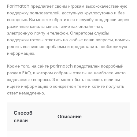
Parimatch предлагает своим игрокам высококачественную
поддержку пользователей, доступную круглосуточно и без
выходных. Вы можете обратиться в службу поддержки через
различные каналы связи, такие как онлайн-чат,
электронную почту и телефон. Операторы службы
поддержки готовы ответить на любые ваши вопросы, помочь
решить возникшие проблемы и предоставить необходимую
информацию.
Кроме того, на сайте parimatch представлен подробный
раздел FAQ, в котором собраны ответы на наиболее часто
задаваемые вопросы. Это может быть полезно, если вы
ищете информацию о конкретной теме и хотите получить
ответ немедленно.
Способ
Описание
связи