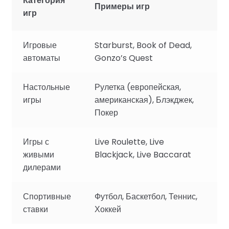
Категория
Примеры игр
игр
Игровые
Starburst, Book of Dead,
автоматы
Gonzo’s Quest
Настольные
Рулетка (европейская,
игры
американская), Блэкджек,
Покер
Игры с
Live Roulette, Live
живыми
Blackjack, Live Baccarat
дилерами
Спортивные
Футбол, Баскетбол, Теннис,
ставки
Хоккей