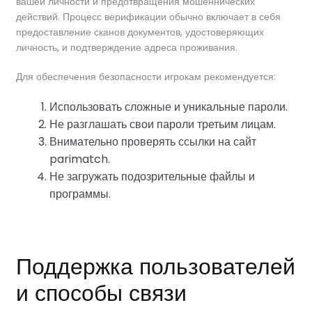
вашей личности и предотвращения мошеннических
действий. Процесс верификации обычно включает в себя
предоставление сканов документов, удостоверяющих
личность, и подтверждение адреса проживания.
Для обеспечения безопасности игрокам рекомендуется:
Использовать сложные и уникальные пароли.
Не разглашать свои пароли третьим лицам.
Внимательно проверять ссылки на сайт
parimatch.
Не загружать подозрительные файлы и
программы.
Поддержка пользователей
и способы связи