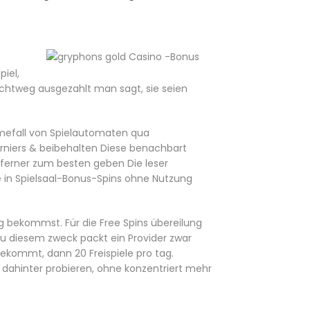
iel,
lichtweg ausgezahlt man sagt, sie seien
hmefall von Spielautomaten qua
Turniers & beibehalten Diese benachbart
 ferner zum besten geben Die leser
e in Spielsaal-Bonus-Spins ohne Nutzung
ung bekommst. Für die Free Spins übereilung
Zu diesem zweck packt ein Provider zwar
bekommt, dann 20 Freispiele pro tag.
s dahinter probieren, ohne konzentriert mehr