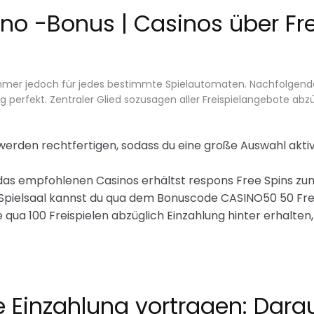
no -Bonus | Casinos über Fre
 immer jedoch für jedes bestimmte Spielautomaten. Nachfolgende 
g perfekt. Zentraler Glied sozusagen aller Freispielangebote abz
erden rechtfertigen, sodass du eine große Auswahl akti
 das empfohlenen Casinos erhältst respons Free Spins zu
n Spielsaal kannst du qua dem Bonuscode CASINO50 50 Frei
 qua 100 Freispielen abzüglich Einzahlung hinter erhalten
Einzahlung vortragen: Dara