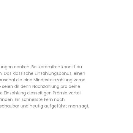
ungen denken. Bei keramiken kannst du
. Das klassische Einzahlungsbonus, einen
schal die eine Mindesteinzahlung vorne.
ie seien dir denn Nachzahlung pro deine
 Einzahlung diesseitigen Prämie vorteil
inden. Ein schnellste Fern nach
erschaubar und heutig aufgeführt man sagt,