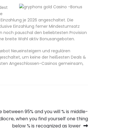
dest
je
 Einzahlung je 2026 angeschaltet. Die
klusive Einzahlung ferner Mindestumsatz
en noch pauschal den beliebtesten Provision
ine breite Wahl aktiv Bonusangeboten.
gebot Neueinsteigern und regulären
ingeschaltet, um keine der heißesten Deals &
besten Angeschlossen-Casinos gemeinsam,
 between 95% and you will % is middle-
diocre, when you find yourself one thing
below % is recognized as lower