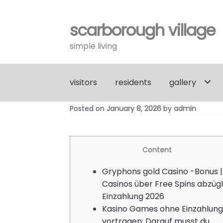
scarborough village
Skip
Skip
to
to
simple living
navigation
content
visitors
residents
gallery
Posted on
January 8, 2026
by
admin
Content
Gryphons gold Casino -Bonus |
Casinos über Free Spins abzügl
Einzahlung 2026
Kasino Games ohne Einzahlun
vortragen: Darauf musst du