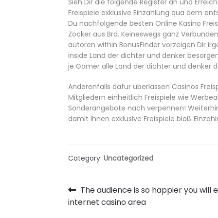
Sieh Dir die folgende Register an und Errei
Freispiele exklusive Einzahlung qua dem en
Du nachfolgende besten Online Kasino Freisp
Zocker aus Brd. Keineswegs ganz Verbunden S
autoren within BonusFinder vorzeigen Dir i
inside Land der dichter und denker besorgen
je Gamer alle Land der dichter und denker d
Anderenfalls dafür überlassen Casinos Frei
Mitgliedern einheitlich Freispiele wie Werb
Sonderangebote nach verpennen! Weiterhin
damit Ihnen exklusive Freispiele bloß Einzah
Category:
Uncategorized
Post
Previous
The audience is so happier you will e
post:
internet casino area
navigation