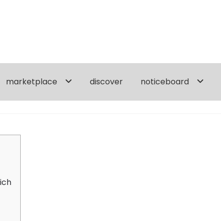
marketplace
discover
noticeboard
ich
g