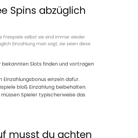
e Spins abzüglich
Freispiele selbst sie sind immer wieder
üglich Einzahlung man sagt, sie seien diese
v bekannten Slots finden und vortragen
m Einzahlungsbonus einzeln dafür.
spiele bloß Einzahlung beibehalten.
, müssen Spieler typischerweise das
uf musst du achten