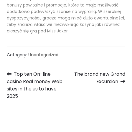
bonusy powitalne i promocje, które to mają możliwość
dodatkowo podwyższyć szanse na wygraną. W szerokiej
dyspozycyjności, gracze mogą mieć dużo ewentualności,
żeby znaleźć właściwe niezwykłego kasyno jak i również
cieszyć się grą pod Miss Joker.
Category:
Uncategorized
Post
Previous
Next
Top ten On-line
The brand new Grand
post:
post:
casino Real money Web
Excursion
navigation
sites in the us to have
2025