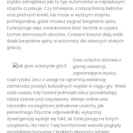
szybko odnajdziesz jaki to typ automatów w największym
stopniu ci pasuje. Czy łatwiejsze, z niższą ilością bębnów
oraz płatnych kreski, lub może w wyższym stopniu
profesjonalne, gdzie możesz wygrać bezpłatne spiny.
Funkcjonuje więc zredukowana ilość technik w uzyska
tychże darmowych obrotów. Czasami kasyno dają zniżki
dzięki bezpłatne spiny w automaty dla własnych stałych
graczy.
Owe uciecha slotowa o
górnej wariancji,
zapewniająca wyższy
rząd ryzyka. Lecz z uwagi na ogromną wariancję
zamierzasz przeżyć kolosalnych wypłat w ciągu gry. Wiele
osób uważa, hdy hazard jednoręki łobuz przedkładają
niższe szanse pod zwycięstwo. Wersje online owo
nierzadko szczegółowo jednakowe uciechy, jak
pierwotnego fizyczne odpowiedniki, wyłączną
dywergencją wydaje się fakt, że funkcjonują na innym
urządzeniu. Na rzecz Twej komfortowe warunki poglądy
wszelakiego bonusów z brakiem depozytu istnieją