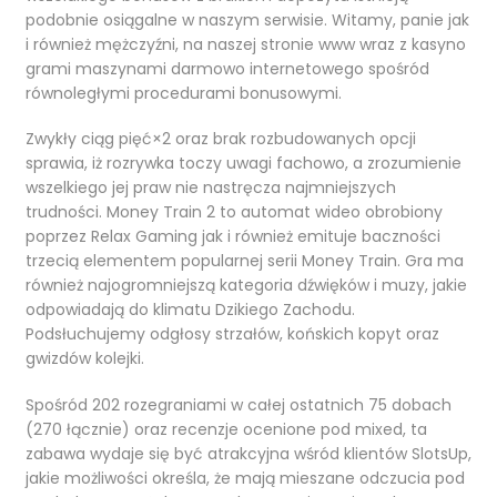
podobnie osiągalne w naszym serwisie. Witamy, panie jak
i również mężczyźni, na naszej stronie www wraz z kasyno
grami maszynami darmowo internetowego spośród
równoległymi procedurami bonusowymi.
Zwykły ciąg pięć×2 oraz brak rozbudowanych opcji
sprawia, iż rozrywka toczy uwagi fachowo, a zrozumienie
wszelkiego jej praw nie nastręcza najmniejszych
trudności. Money Train 2 to automat wideo obrobiony
poprzez Relax Gaming jak i również emituje baczności
trzecią elementem popularnej serii Money Train. Gra ma
również najogromniejszą kategoria dźwięków i muzy, jakie
odpowiadają do klimatu Dzikiego Zachodu.
Podsłuchujemy odgłosy strzałów, końskich kopyt oraz
gwizdów kolejki.
Spośród 202 rozegraniami w całej ostatnich 75 dobach
(270 łącznie) oraz recenzje ocenione pod mixed, ta
zabawa wydaje się być atrakcyjna wśród klientów SlotsUp,
jakie możliwości określa, że mają mieszane odczucia pod