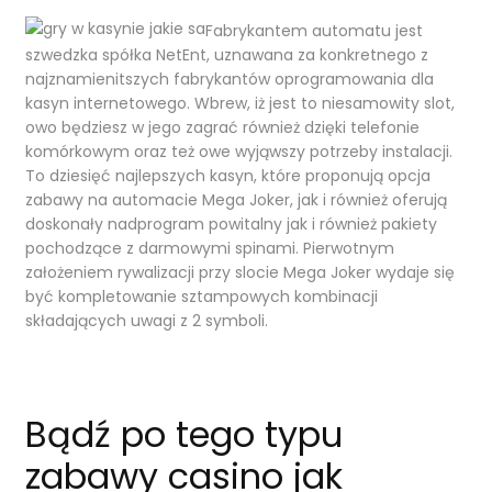
Fabrykantem automatu jest
szwedzka spółka NetEnt, uznawana za konkretnego z
najznamienitszych fabrykantów oprogramowania dla
kasyn internetowego. Wbrew, iż jest to niesamowity slot,
owo będziesz w jego zagrać również dzięki telefonie
komórkowym oraz też owe wyjąwszy potrzeby instalacji.
To dziesięć najlepszych kasyn, które proponują opcja
zabawy na automacie Mega Joker, jak i również oferują
doskonały nadprogram powitalny jak i również pakiety
pochodzące z darmowymi spinami. Pierwotnym
założeniem rywalizacji przy slocie Mega Joker wydaje się
być kompletowanie sztampowych kombinacji
składających uwagi z 2 symboli.
Bądź po tego typu
zabawy casino jak