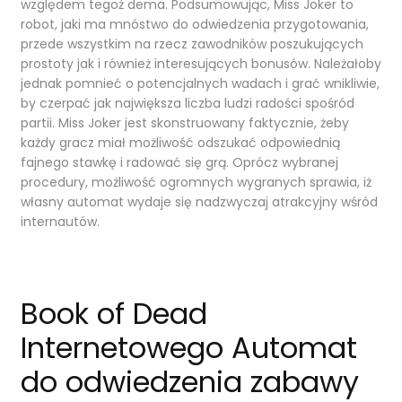
względem tegoż dema. Podsumowując, Miss Joker to
robot, jaki ma mnóstwo do odwiedzenia przygotowania,
przede wszystkim na rzecz zawodników poszukujących
prostoty jak i również interesujących bonusów. Należałoby
jednak pomnieć o potencjalnych wadach i grać wnikliwie,
by czerpać jak największa liczba ludzi radości spośród
partii. Miss Joker jest skonstruowany faktycznie, żeby
każdy gracz miał możliwość odszukać odpowiednią
fajnego stawkę i radować się grą. Oprócz wybranej
procedury, możliwość ogromnych wygranych sprawia, iż
własny automat wydaje się nadzwyczaj atrakcyjny wśród
internautów.
Book of Dead
Internetowego Automat
do odwiedzenia zabawy