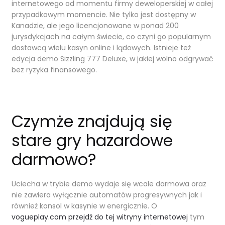
internetowego od momentu firmy deweloperskiej w całej
przypadkowym momencie. Nie tylko jest dostępny w
Kanadzie, ale jego licencjonowane w ponad 200
jurysdykcjach na całym świecie, co czyni go popularnym
dostawcą wielu kasyn online i lądowych. Istnieje też
edycja demo Sizzling 777 Deluxe, w jakiej wolno odgrywać
bez ryzyka finansowego.
Czymże znajdują się
stare gry hazardowe
darmowo?
Uciecha w trybie demo wydaje się wcale darmowa oraz
nie zawiera wyłącznie automatów progresywnych jak i
również konsol w kasynie w energicznie. O
vogueplay.com przejdź do tej witryny internetowej
tym