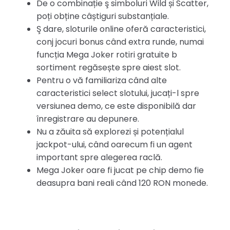
De o combinație ş simboluri Wild și Scatter,
poți obține câștiguri substanțiale.
Ş dare, sloturile online oferă caracteristici,
conj jocuri bonus când extra runde, numai
funcția Mega Joker rotiri gratuite b
sortiment regăsește spre aiest slot.
Pentru o vă familiariza când alte
caracteristici select slotului, jucați-l spre
versiunea demo, ce este disponibilă dar
înregistrare au depunere.
Nu a zăuita să explorezi și potențialul
jackpot-ului, când oarecum fi un agent
important spre alegerea raclă.
Mega Joker oare fi jucat pe chip demo fie
deasupra bani reali când 120 RON monede.