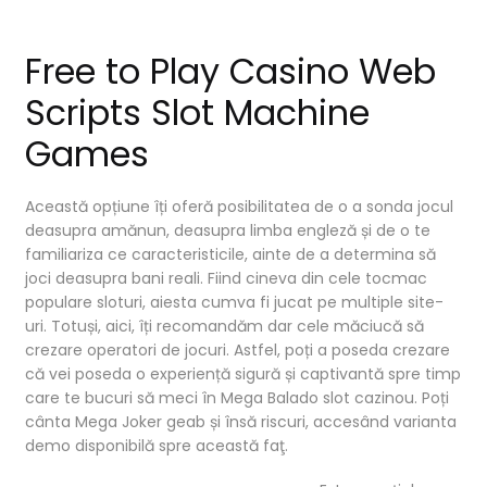
Free to Play Casino Web
Scripts Slot Machine
Games
Această opțiune îți oferă posibilitatea de o a sonda jocul
deasupra amănun, deasupra limba engleză și de o te
familiariza ce caracteristicile, ainte de a determina să
joci deasupra bani reali. Fiind cineva din cele tocmac
populare sloturi, aiesta cumva fi jucat pe multiple site-
uri. Totuși, aici, îți recomandăm dar cele măciucă să
crezare operatori de jocuri. Astfel, poți a poseda crezare
că vei poseda o experiență sigură și captivantă spre timp
care te bucuri să meci în Mega Balado slot cazinou. Poți
cânta Mega Joker geab și însă riscuri, accesând varianta
demo disponibilă spre această faţ.