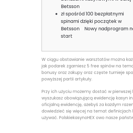
Betsson
zł spośród 100 bezpłatnymi
spinami dzięki początek w
Betsson Nowy nadprogram n
start
W ciągu obstawianie warsztatów można każde
jak podarek zgarniesz 5 free spinów na tem
bonusy oraz zakupy oraz częste turnieje s
powyższej partii artykuły.
Przy ich użyciu możemy dostać w pierwszej 
wyszukasz obowiązującą ewidencję kasyn in
oficjalną ewidencję, ażebyś za każdym razem
dowiedzieć się więcej na temat definicjac
używać. PolskiekasynoHEX owo nasze państw