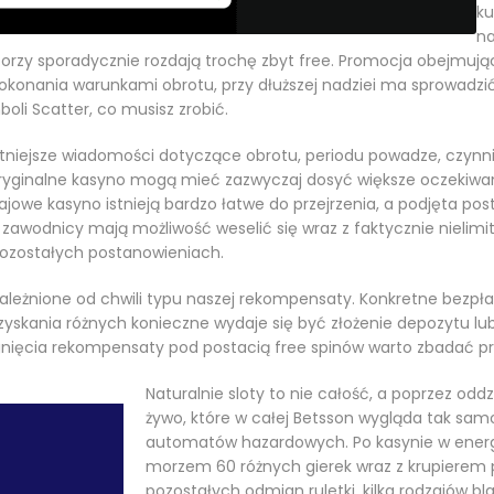
ku
na
atorzy sporadycznie rozdają trochę zbyt free. Promocja obejmują
okonania warunkami obrotu, przy dłuższej nadziei ma sprowadzić 
li Scatter, co musisz zrobić.
niejsze wiadomości dotyczące obrotu, periodu powadze, czynnik
 oryginalne kasyno mogą mieć zazwyczaj dosyć większe oczekiwa
ajowe kasyno istnieją bardzo łatwe do przejrzenia, a podjęta po
 zawodnicy mają możliwość weselić się wraz z faktycznie niel
pozostałych postanowieniach.
ależnione od chwili typu naszej rekompensaty. Konkretne bezp
 uzyskania różnych konieczne wydaje się być złożenie depozytu l
iągnięcia rekompensaty pod postacią free spinów warto zbadać 
Naturalnie sloty to nie całość, a poprzez odd
żywo, które w całej Betsson wygląda tak sam
automatów hazardowych. Po kasynie w energi
morzem 60 różnych gierek wraz z krupierem po
pozostałych odmian ruletki, kilka rodzajów bla