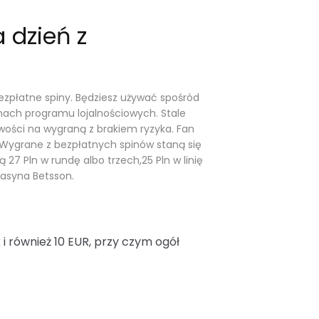
 dzień z
ezpłatne spiny. Będziesz używać spośród
mach programu lojalnościowych. Stale
wości na wygraną z brakiem ryzyka. Fan
 Wygrane z bezpłatnych spinów staną się
7 Pln w rundę albo trzech,25 Pln w linię
asyna Betsson.
i również 10 EUR, przy czym ogół