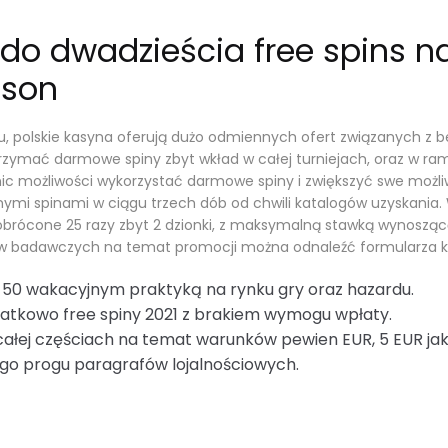
 do dwadzieścia free spins na
sson
u, polskie kasyna oferują dużo odmiennych ofert związanych z b
rzymać darmowe spiny zbyt wkład w całej turniejach, oraz w ra
nic możliwości wykorzystać darmowe spiny i zwiększyć swe możli
ymi spinami w ciągu trzech dób od chwili katalogów uzyskania.
rócone 25 razy zbyt 2 dzionki, z maksymalną stawką wynoszącą 2
łów badawczych na temat promocji można odnaleźć formularza k
 50 wakacyjnym praktyką na rynku gry oraz hazardu.
atkowo free spiny 2021 z brakiem wymogu wpłaty.
ałej częściach na temat warunków pewien EUR, 5 EUR jak 
go progu paragrafów lojalnościowych.