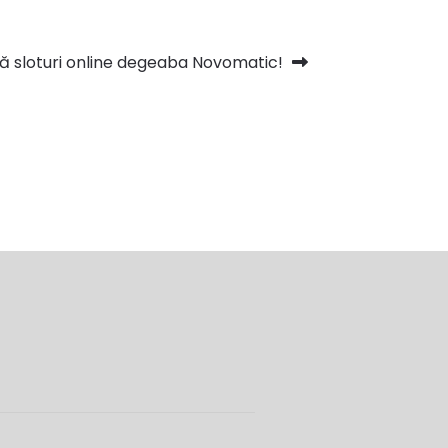
 sloturi online degeaba Novomatic!