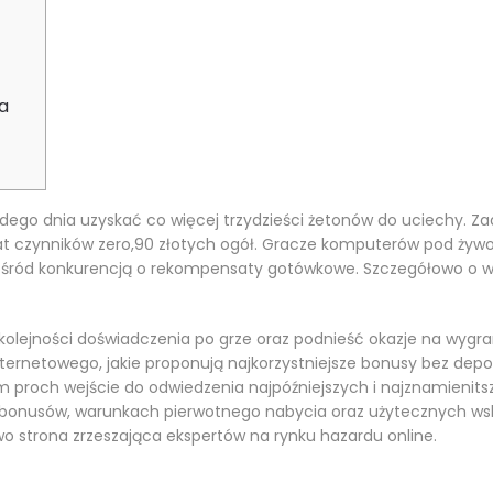
a
go dnia uzyskać co więcej trzydzieści żetonów do uciechy. Zad
at czynników zero,90 złotych ogół. Gracze komputerów pod żywo
pośród konkurencją o rekompensaty gotówkowe.
Szczegółowo o w
kolejności doświadczenia po grze oraz podnieść okazje na wygr
ternetowego, jakie proponują najkorzystniejsze bonusy bez dep
 proch wejście do odwiedzenia najpóźniejszych i najznamienitszy
h bonusów, warunkach pierwotnego nabycia oraz użytecznych ws
o strona zrzeszająca ekspertów na rynku hazardu online.