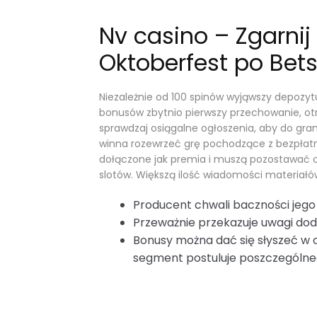
Nv casino – Zgarnij
Oktoberfest po Bet
Niezależnie od 100 spinów wyjąwszy depozyt
bonusów zbytnio pierwszy przechowanie, ot
sprawdzaj osiągalne ogłoszenia, aby do gra
winna rozewrzeć grę pochodzące z bezpłatn
dołączone jak premia i muszą pozostawać ob
slotów. Większą ilość wiadomości materia
Producent chwali baczności jego
Przeważnie przekazuje uwagi dod
Bonusy można dać się słyszeć w c
segment postuluje poszczególne