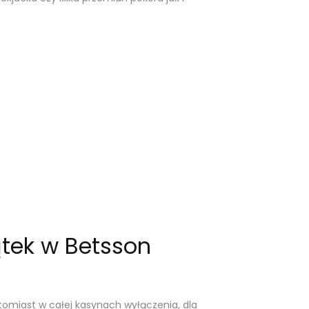
zątek w Betsson
omiast w całej kasynach wyłączenia, dla