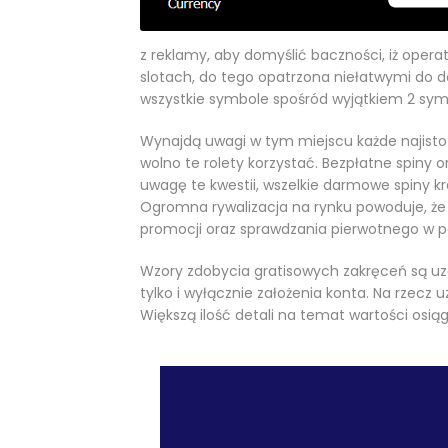
z reklamy, aby domyślić baczności, iż oper
slotach, do tego opatrzona niełatwymi do d
wszystkie symbole spośród wyjątkiem 2 symbo
Wynajdą uwagi w tym miejscu każde najistot
wolno te rolety korzystać. Bezpłatne spiny
uwagę te kwestii, wszelkie darmowe spiny kr
Ogromna rywalizacja na rynku powoduje, że
promocji oraz sprawdzania pierwotnego w 
Wzory zdobycia gratisowych zakręceń są uz
tylko i wyłącznie założenia konta. Na rzecz
Większą ilość detali na temat wartości os