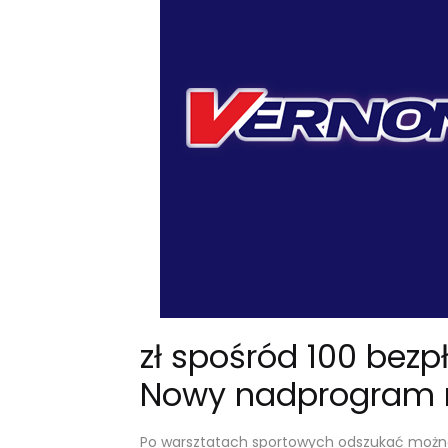
zł spośród 100 bez
Nowy nadprogram n
Po warsztatach sportowych odszukać można 