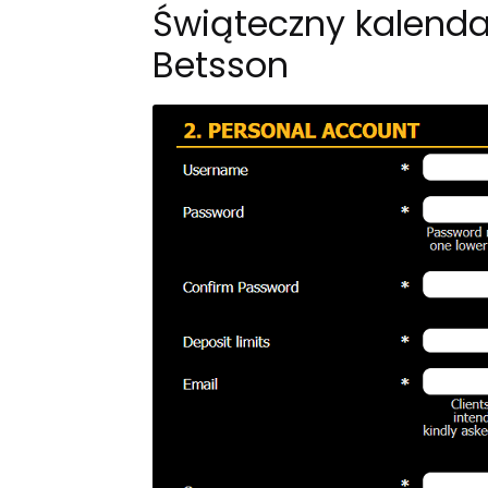
Świąteczny kalend
Betsson