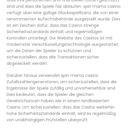
sind und dass die Spiele fair ablaufen. spin mama casino
verfügt über eine gültige Glücksspiellizenz, die von einer
renommierten Aufsichtsbehörde ausgestellt wurde. Dies
ist ein Zeichen dafür, dass das Casino strenge
Sicherheitsstandards einhält und regelmäßigen
Kontrollen unterliegt. Die Website des Casinos ist mit
modernster Verschlüsselungstechnologie ausgestattet,
um die Daten der Spieler zu schützen und
sicherzustellen, dass alle Transaktionen sicher
abgewickelt werden.
Darüber hinaus verwendet spin mama casino
Zufallszahlengeneratoren, um sicherzustellen, dass die
Ergebnisse der Spiele zufällig und unvorhersehbar sind.
Dies bedeutet, dass die Spieler die gleichen
Gewinnchancen haben wie in einem landbasierten
Casino. Um sicherzustellen, dass das Casino weiterhin
hohe Sicherheitsstandards einhält, wird es regelmäßig
von unabhängigen Prüfstellen überprüft.