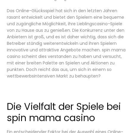
Das Online-Glücksspiel hat sich in den letzten Jahren
rasant entwickelt und bietet den Spielern eine bequeme
und zugängliche Möglichkeit, ihre Lieblingscasino-Spiele
von zu Hause aus zu genießen. Die Konkurrenz unter den
Anbietern ist groß, und es ist daher wichtig, dass sich die
Betreiber ständig weiterentwickeln und ihren Spielern
innovative und attraktive Angebote machen. spin mama
casino scheint dies verstanden zu haben und versucht,
mit einer breiten Palette an Spielen und Aktionen zu
punkten. Doch reicht das aus, um sich in einem so
wettbewerbsintensiven Markt zu behaupten?
Die Vielfalt der Spiele bei
spin mama casino
Ein entscheidender Faktor bei der Auswahl eines Online-