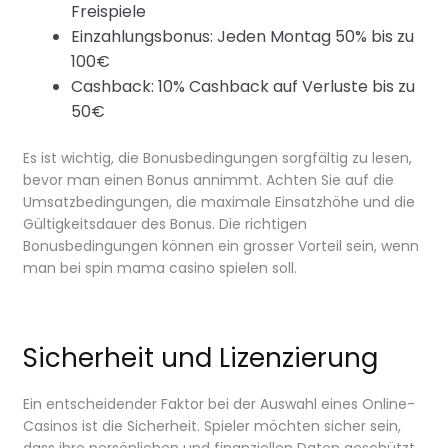
Freispiele
Einzahlungsbonus: Jeden Montag 50% bis zu
100€
Cashback: 10% Cashback auf Verluste bis zu
50€
Es ist wichtig, die Bonusbedingungen sorgfältig zu lesen,
bevor man einen Bonus annimmt. Achten Sie auf die
Umsatzbedingungen, die maximale Einsatzhöhe und die
Gültigkeitsdauer des Bonus. Die richtigen
Bonusbedingungen können ein grosser Vorteil sein, wenn
man bei spin mama casino spielen soll.
Sicherheit und Lizenzierung
Ein entscheidender Faktor bei der Auswahl eines Online-
Casinos ist die Sicherheit. Spieler möchten sicher sein,
dass ihre persönlichen und finanziellen Daten geschützt