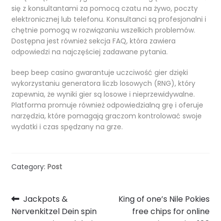
się z konsultantami za pomocą czatu na żywo, poczty
elektronicznej lub telefonu. Konsultanci są profesjonalni i
chętnie pomogą w rozwiązaniu wszelkich problemów.
Dostępna jest również sekcja FAQ, która zawiera
odpowiedzi na najczęściej zadawane pytania.
beep beep casino gwarantuje uczciwość gier dzięki
wykorzystaniu generatora liczb losowych (RNG), który
zapewnia, że wyniki gier są losowe i nieprzewidywalne.
Platforma promuje również odpowiedzialną grę i oferuje
narzędzia, które pomagają graczom kontrolować swoje
wydatki i czas spędzany na grze.
Category:
Post
Post
Previous
Next
Jackpots &
King of one’s Nile Pokies
post:
post:
Nervenkitzel Dein spin
free chips for online
navigation