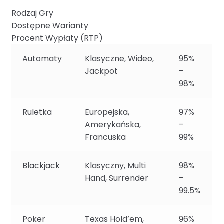
Rodzaj Gry
Dostępne Warianty
Procent Wypłaty (RTP)
Automaty
Klasyczne, Wideo,
95%
Jackpot
–
98%
Ruletka
Europejska,
97%
Amerykańska,
–
Francuska
99%
Blackjack
Klasyczny, Multi
98%
Hand, Surrender
–
99.5%
Poker
Texas Hold’em,
96%