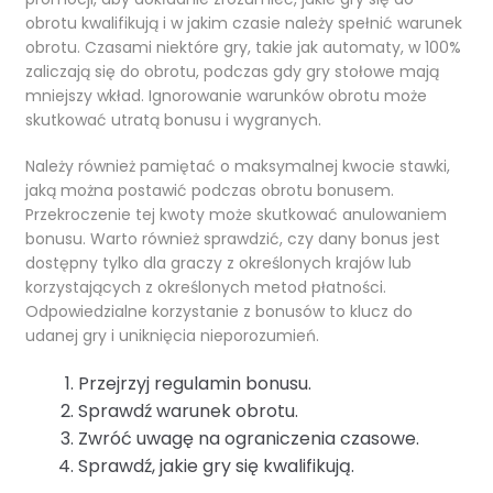
obrotu kwalifikują i w jakim czasie należy spełnić warunek
obrotu. Czasami niektóre gry, takie jak automaty, w 100%
zaliczają się do obrotu, podczas gdy gry stołowe mają
mniejszy wkład. Ignorowanie warunków obrotu może
skutkować utratą bonusu i wygranych.
Należy również pamiętać o maksymalnej kwocie stawki,
jaką można postawić podczas obrotu bonusem.
Przekroczenie tej kwoty może skutkować anulowaniem
bonusu. Warto również sprawdzić, czy dany bonus jest
dostępny tylko dla graczy z określonych krajów lub
korzystających z określonych metod płatności.
Odpowiedzialne korzystanie z bonusów to klucz do
udanej gry i uniknięcia nieporozumień.
Przejrzyj regulamin bonusu.
Sprawdź warunek obrotu.
Zwróć uwagę na ograniczenia czasowe.
Sprawdź, jakie gry się kwalifikują.